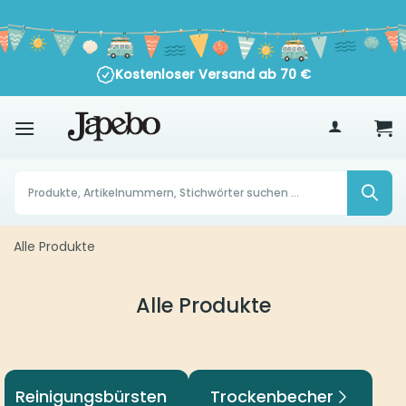
Zum
Inhalt
springen
Kostenloser Versand ab
70
€
Products
search
Alle Produkte
Alle Produkte
Reinigungsbürsten
Trockenbecher