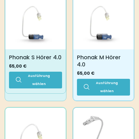
Phonak S Hörer 4.0
Phonak M Hörer
4.0
65,00
€
65,00
€
Ausführung
Ausführung
wählen
Dieses
wählen
Produkt
Dieses
weist
Produkt
mehrere
weist
Varianten
mehrere
auf.
Varianten
Die
auf.
Optionen
Die