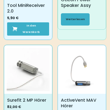
Tool MiniReceiver
Speaker Assy
werden
werden
2.0
5,90
€
Weiterlesen
In den
Warenkorb
Surefit 2 MP Hörer
ActiveVent MAV
Hörer
82,00
€