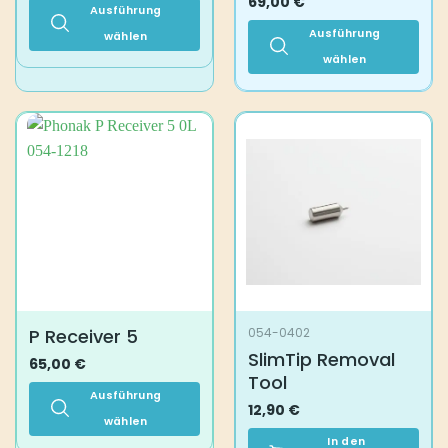
69,00
€
Ausführung
Ausführung
wählen
Dieses
wählen
Produkt
Dieses
weist
Produkt
mehrere
weist
Varianten
mehrere
auf.
Varianten
Die
auf.
Optionen
Die
können
Optionen
auf
können
der
auf
Produktseite
der
gewählt
Produktseite
P Receiver 5
054-0402
werden
gewählt
SlimTip Removal
werden
65,00
€
Tool
Ausführung
12,90
€
wählen
In den
Dieses