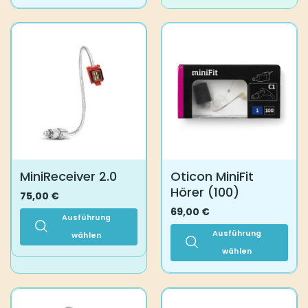
weist
Dieses
mehrere
Produkt
Varianten
weist
auf.
mehrere
Die
Varianten
Optionen
auf.
können
Die
auf
Optionen
der
können
Produktseite
auf
gewählt
der
werden
Produktseite
MiniReceiver 2.0
Oticon MiniFit
gewählt
Hörer (100)
werden
75,00
€
69,00
€
Ausführung
Ausführung
wählen
Dieses
wählen
Produkt
Dieses
weist
Produkt
mehrere
weist