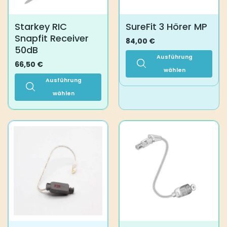
der
Produktseite
Starkey RIC
SureFit 3 Hörer MP
gewählt
Snapfit Receiver
werden
84,00
€
50dB
Ausführung
66,50
€
wählen
Ausführung
Dieses
Produkt
wählen
weist
Dieses
mehrere
Produkt
Varianten
weist
auf.
mehrere
Die
Varianten
Optionen
auf.
können
Die
auf
Optionen
der
können
Produktseite
auf
gewählt
der
werden
Produktseite