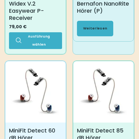
Widex V.2
Bernafon NanoRite
werden
gewählt
Easywear P-
Hörer (P)
werden
Receiver
79,00
€
Weiterlesen
Ausführung
wählen
Dieses
Produkt
weist
mehrere
Varianten
auf.
Die
Optionen
können
auf
der
Produktseite
MiniFit Detect 60
MiniFit Detect 85
gewählt
dB Hörer
dB Hörer
werden