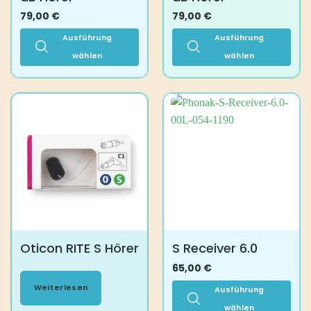
79,00
€
79,00
€
Ausführung
Ausführung
wählen
wählen
Dieses
Dieses
Produkt
Produkt
weist
weist
mehrere
mehrere
Varianten
Varianten
auf.
auf.
Die
Die
Optionen
Optionen
können
können
auf
auf
der
der
Produktseite
Produktseite
Oticon RITE S Hörer
S Receiver 6.0
gewählt
gewählt
werden
werden
65,00
€
Weiterlesen
Ausführung
wählen