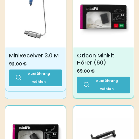
auf.
Varianten
Die
auf.
Optionen
Die
können
Optionen
auf
können
der
auf
Produktseite
der
gewählt
Produktseite
MiniReceiver 3.0 M
Oticon MiniFit
werden
gewählt
Hörer (60)
werden
92,00
€
69,00
€
Ausführung
Ausführung
wählen
Dieses
wählen
Produkt
Dieses
weist
Produkt
mehrere
weist
Varianten
mehrere
auf.
Varianten
Die
auf.
Optionen
Die