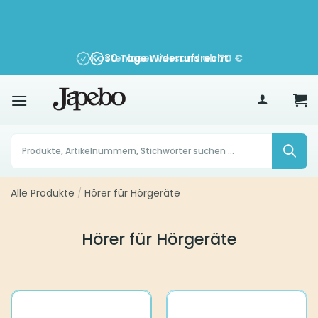
Zum
Inhalt
springen
30 Tage Widerrufsrecht
70
€
Products
search
Alle Produkte
/
Hörer für Hörgeräte
Hörer für Hörgeräte