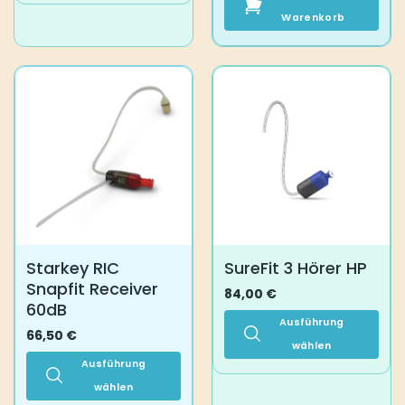
Produkt
Warenkorb
weist
mehrere
Varianten
auf.
Die
Optionen
können
auf
der
Produktseite
gewählt
werden
Starkey RIC
SureFit 3 Hörer HP
Snapfit Receiver
84,00
€
60dB
Ausführung
66,50
€
wählen
Ausführung
Dieses
Produkt
wählen