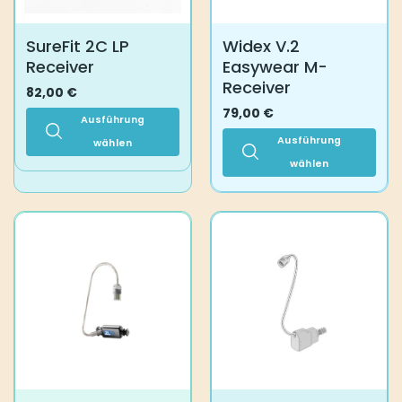
der
Produktseite
gewählt
SureFit 2C LP
Widex V.2
werden
Receiver
Easywear M-
Receiver
82,00
€
79,00
€
Ausführung
Ausführung
wählen
Dieses
wählen
Produkt
Dieses
weist
Produkt
mehrere
weist
Varianten
mehrere
auf.
Varianten
Die
auf.
Optionen
Die
können
Optionen
auf
können
der
auf
Produktseite
der
gewählt
Produktseite