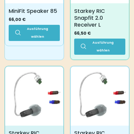
Produktseite
Produktseite
MiniFit Speaker 85
Starkey RIC
gewählt
gewählt
Snapfit 2.0
werden
werden
66,00
€
Receiver L
Ausführung
66,50
€
wählen
Ausführung
Dieses
Produkt
wählen
weist
Dieses
mehrere
Produkt
Varianten
weist
auf.
mehrere
Die
Varianten
Optionen
auf.
können
Die
auf
Optionen
der
können
Produktseite
auf
gewählt
der
werden
Produktseite
Starkey RIC
Starkey RIC
gewählt