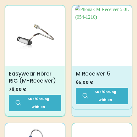
mehrere
Produkt
Varianten
weist
auf.
mehrere
Die
Varianten
Optionen
auf.
können
Die
auf
Optionen
der
können
Produktseite
auf
gewählt
der
werden
Produktseite
Easywear Hörer
M Receiver 5
gewählt
RIC (M-Receiver)
werden
65,00
€
79,00
€
Ausführung
Ausführung
wählen
wählen
Dieses
Produkt
Dieses
weist
Produkt
mehrere
weist
Varianten
mehrere