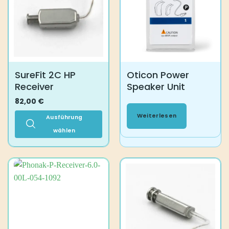
auf.
Die
Optionen
können
auf
der
Produktseite
SureFit 2C HP
Oticon Power
gewählt
Receiver
Speaker Unit
werden
82,00
€
Weiterlesen
Ausführung
wählen
Dieses
Produkt
weist
mehrere
Varianten
auf.
Die
Optionen