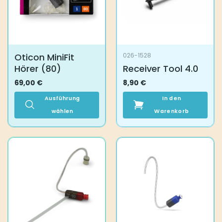
können
Optionen
auf
können
der
auf
Produktseite
der
gewählt
Produktseite
Oticon MiniFit
026-1528
werden
gewählt
Hörer (80)
Receiver Tool 4.0
werden
69,00
€
8,90
€
Ausführung
In den
wählen
Warenkorb
Dieses
Produkt
weist
mehrere
Varianten
auf.
Die
Optionen
können
auf