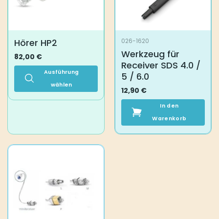
können
auf
der
Produktseite
Hörer HP2
026-1620
gewählt
Werkzeug für
werden
82,00
€
Receiver SDS 4.0 /
Ausführung
5 / 6.0
wählen
12,90
€
Dieses
In den
Produkt
weist
Warenkorb
mehrere
Varianten
auf.
Die
Optionen
können
auf
der
Produktseite