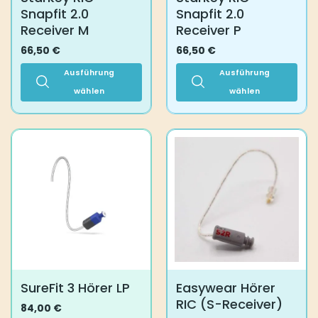
Snapfit 2.0
Snapfit 2.0
werden
Receiver M
Receiver P
66,50
€
66,50
€
Ausführung
Ausführung
wählen
wählen
Dieses
Dieses
Produkt
Produkt
weist
weist
mehrere
mehrere
Varianten
Varianten
auf.
auf.
Die
Die
Optionen
Optionen
können
können
auf
auf
der
der
Produktseite
Produktseite
SureFit 3 Hörer LP
Easywear Hörer
gewählt
gewählt
RIC (S-Receiver)
werden
werden
84,00
€