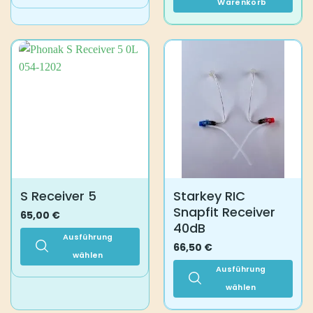
Dieses
Warenkorb
Produkt
weist
mehrere
Varianten
auf.
Die
Optionen
können
auf
der
Produktseite
gewählt
S Receiver 5
Starkey RIC
werden
Snapfit Receiver
65,00
€
40dB
Ausführung
66,50
€
wählen
Ausführung
Dieses
Produkt
wählen
weist
Dieses