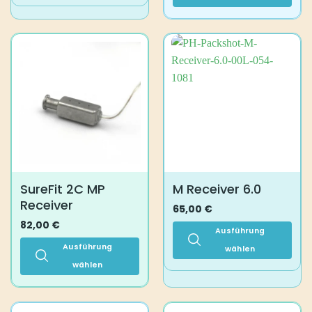
Dieses
Produkt
weist
mehrere
Varianten
auf.
Die
Optionen
können
auf
der
Produktseite
SureFit 2C MP
M Receiver 6.0
gewählt
Receiver
werden
65,00
€
82,00
€
Ausführung
Ausführung
wählen
wählen
Dieses
Produkt
Dieses
weist
Produkt
mehrere
weist