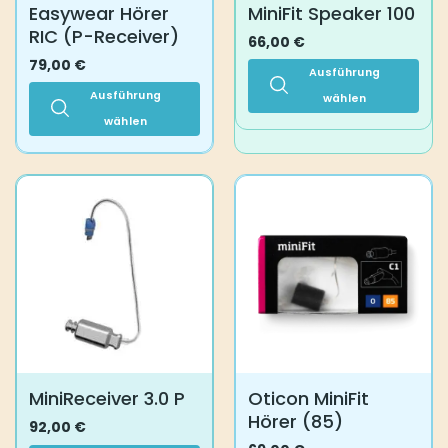
Easywear Hörer
MiniFit Speaker 100
gewählt
RIC (P-Receiver)
werden
66,00
€
79,00
€
Ausführung
Ausführung
wählen
wählen
Dieses
Produkt
Dieses
weist
Produkt
mehrere
weist
Varianten
mehrere
auf.
Varianten
Die
auf.
Optionen
Die
können
Optionen
auf
können
der
auf
Produktseite
der
gewählt
Produktseite
MiniReceiver 3.0 P
Oticon MiniFit
werden
gewählt
Hörer (85)
werden
92,00
€