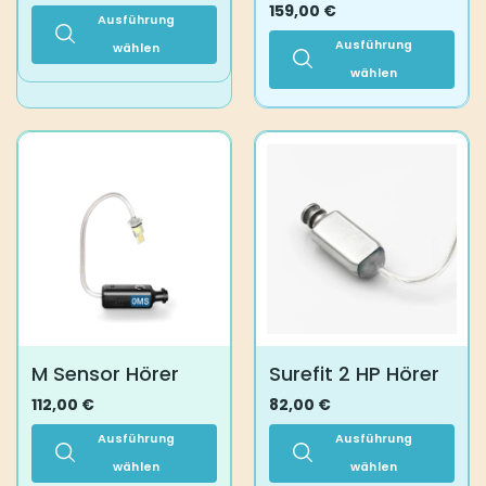
159,00
€
Ausführung
Ausführung
wählen
Dieses
wählen
Produkt
Dieses
weist
Produkt
mehrere
weist
Varianten
mehrere
auf.
Varianten
Die
auf.
Optionen
Die
können
Optionen
auf
können
der
auf
Produktseite
der
gewählt
Produktseite
M Sensor Hörer
Surefit 2 HP Hörer
werden
gewählt
werden
112,00
€
82,00
€
Ausführung
Ausführung
wählen
wählen