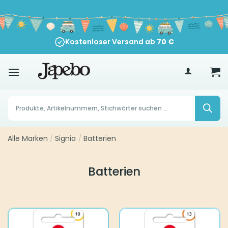
Zum
Inhalt
springen
Kostenloser Versand ab
70
€
Products
search
Alle Marken
/
Signia
/
Batterien
Batterien