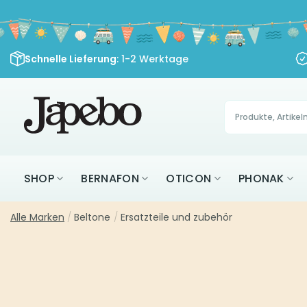
Zum
Inhalt
springen
Schnelle Lieferung
: 1-2 Werktage
Products
search
SHOP
BERNAFON
OTICON
PHONAK
Alle Marken
/
Beltone
/
Ersatzteile und zubehör