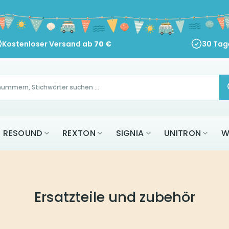
Kostenloser Versand ab
70
€
30 Tag
RESOUND
REXTON
SIGNIA
UNITRON
W
Ersatzteile und zubehör