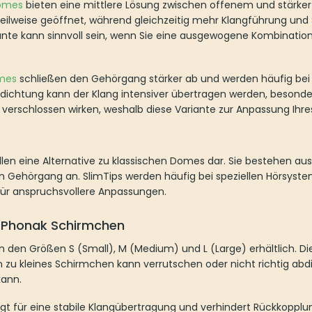
Domes
bieten eine mittlere Lösung zwischen offenem und stärker
eilweise geöffnet, während gleichzeitig mehr Klangführung und 
iante kann sinnvoll sein, wenn Sie eine ausgewogene Kombinatio
mes
schließen den Gehörgang stärker ab und werden häufig be
bdichtung kann der Klang intensiver übertragen werden, besonde
 verschlossen wirken, weshalb diese Variante zur Anpassung Ihres
llen eine Alternative zu klassischen Domes dar. Sie bestehen aus
en Gehörgang an. SlimTips werden häufig bei speziellen Hörsyst
für anspruchsvollere Anpassungen.
 Phonak Schirmchen
n den Größen S (Small), M (Medium) und L (Large) erhältlich. Di
in zu kleines Schirmchen kann verrutschen oder nicht richtig ab
kann.
rgt für eine stabile Klangübertragung und verhindert Rückkoppl