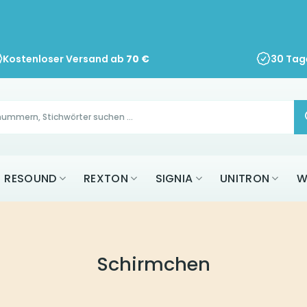
Kostenloser Versand ab
70
€
30 Tag
RESOUND
REXTON
SIGNIA
UNITRON
W
Schirmchen