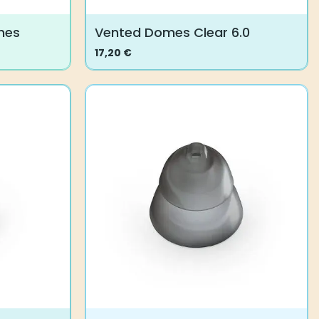
mes
Vented Domes Clear 6.0
17,20
€
Dieses
Produkt
weist
mehrere
Varianten
auf.
Die
Optionen
können
auf
der
Produktseite
gewählt
werden