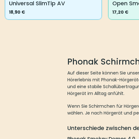
Universal SlimTip AV
Open Sm
18,90
€
17,20
€
Dieses
Dieses
Produkt
Produkt
weist
weist
mehrere
mehrere
Varianten
Varianten
auf.
auf.
Phonak Schirmc
Die
Die
Optionen
Optionen
Auf dieser Seite können Sie uns
können
können
Hörerlebnis mit Phonak-Hörgerä
auf
auf
und eine stabile Schallübertragun
der
der
Hörgerät im Alltag anfühlt.
Produktseite
Produktseit
gewählt
gewählt
Wenn Sie Schirmchen für Hörgerä
werden
werden
wählen. Je nach Hörgerät und p
Unterschiede zwischen 
Phonak Smokey Domes 4.0