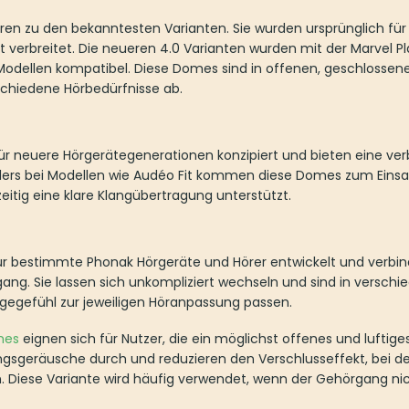
en zu den bekanntesten Varianten. Sie wurden ursprünglich fü
it verbreitet. Die neueren 4.0 Varianten wurden mit der Marvel P
Modellen kompatibel. Diese Domes sind in offenen, geschlosse
schiedene Hörbedürfnisse ab.
ür neuere Hörgerätegenerationen konzipiert und bieten eine ve
nders bei Modellen wie Audéo Fit kommen diese Domes zum Einsat
itig eine klare Klangübertragung unterstützt.
r bestimmte Phonak Hörgeräte und Hörer entwickelt und verbi
ang. Sie lassen sich unkompliziert wechseln und sind in verschi
gegefühl zur jeweiligen Höranpassung passen.
mes
eignen sich für Nutzer, die ein möglichst offenes und luftig
gsgeräusche durch und reduzieren den Verschlusseffekt, bei
. Diese Variante wird häufig verwendet, wenn der Gehörgang nich