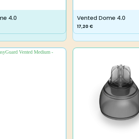
me 4.0
Vented Dome 4.0
17,20
€
Dieses
Produkt
weist
mehrere
Varianten
auf.
Die
Optionen
können
auf
der
e
Produktseite
gewählt
werden