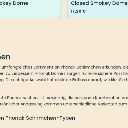
okey Dome
Closed Smokey Dome
17,20
€
Dieses
Produkt
weist
mehrere
Varianten
auf.
hen
Die
Optionen
er umfangreiches Sortiment an Phonak Schirmchen erkunden, die
können
ten zu verbessern. Phonak Domes sorgen für eine sichere Pas
auf
g. Die richtige Auswahl hat direkten Einfluss darauf, wie klar Si
der
e
Produktseite
gewählt
te Phonak suchen, ist es wichtig, die passende Kombination a
werden
ersönlicher Anpassung kommen unterschiedliche Varianten zum E
den Phonak Schirmchen-Typen