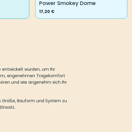
Power Smokey Dome
17,20
€
Dieses
Produkt
weist
mehrere
Varianten
auf.
Die
Optionen
 entwickelt wurden, um Ihr
können
sform, angenehmen Tragekomfort
auf
e hören und wie angenehm sich Ihr
der
Produktseite
gewählt
us Größe, Bauform und System zu
werden
insatz.