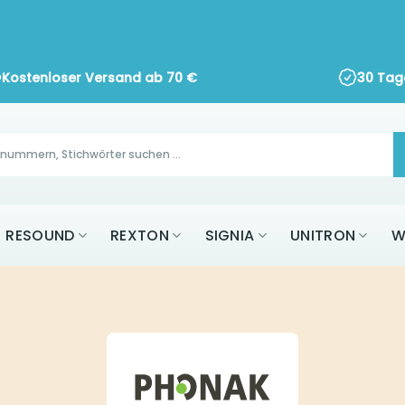
Kostenloser Versand ab
70
€
30 Tag
RESOUND
REXTON
SIGNIA
UNITRON
W