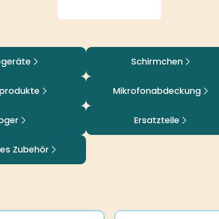
egeräte
Schirmchen
eprodukte
Mikrofonabdeckung
oger
Ersatzteile
ses Zubehör