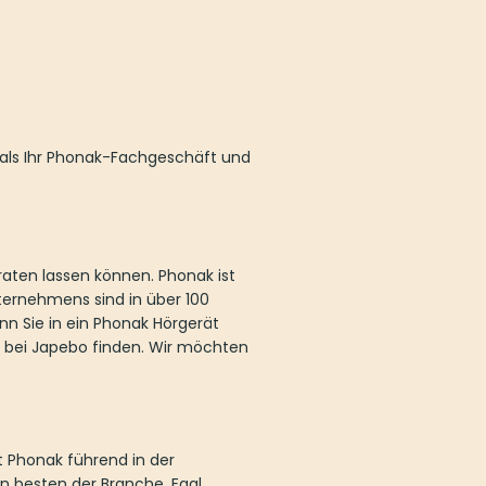
 als Ihr Phonak-Fachgeschäft und
raten lassen können. Phonak ist
ternehmens sind in über 100
nn Sie in ein Phonak Hörgerät
ch bei Japebo finden. Wir möchten
t Phonak führend in der
n besten der Branche. Egal,