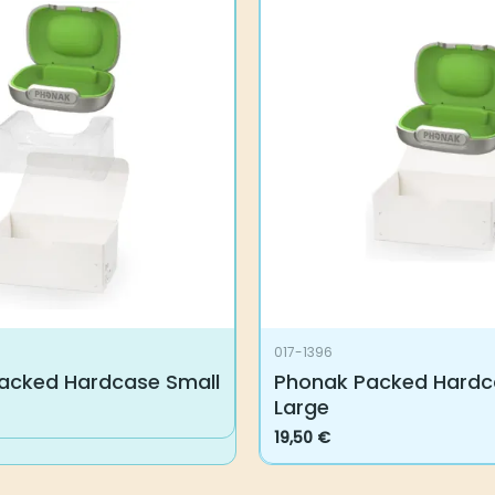
017-1396
acked Hardcase Small
Phonak Packed Hardc
Large
19,50
€