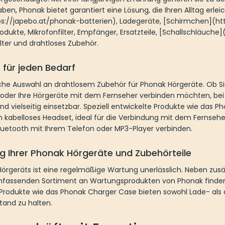
ben, Phonak bietet garantiert eine Lösung, die Ihren Alltag erleic
tps://japebo.at/phonak-batterien), Ladegeräte, [Schirmchen](h
ukte, Mikrofonfilter, Empfänger, Ersatzteile, [Schallschläuche
lter und drahtloses Zubehör.
für jeden Bedarf
he Auswahl an drahtlosem Zubehör für Phonak Hörgeräte. Ob Sie
der Ihre Hörgeräte mit dem Fernseher verbinden möchten, bei un
d vielseitig einsetzbar. Speziell entwickelte Produkte wie das P
n kabelloses Headset, ideal für die Verbindung mit dem Fernsehe
Bluetooth mit Ihrem Telefon oder MP3-Player verbinden.
g Ihrer Phonak Hörgeräte und Zubehörteile
Hörgeräts ist eine regelmäßige Wartung unerlässlich. Neben zusät
mfassenden Sortiment an Wartungsprodukten von Phonak finden Si
 Produkte wie das Phonak Charger Case bieten sowohl Lade- als
and zu halten.