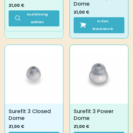
Dome
21,00
€
21,00
€
Ausführung
In den
wählen
Dieses
Warenkorb
Produkt
weist
mehrere
Varianten
auf.
Die
Optionen
können
auf
der
Produktseite
gewählt
Surefit 3 Closed
Surefit 3 Power
werden
Dome
Dome
21,00
€
21,00
€