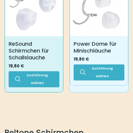
auf.
Optionen
Die
können
Optionen
auf
können
der
auf
Produktseite
der
gewählt
Produktseite
ReSound
Power Dome für
werden
gewählt
Schirmchen für
Minischläuche
werden
Schallslauche
19,80
€
19,80
€
Ausführung
Ausführung
wählen
wählen
Dieses
Produkt
Dieses
weist
Produkt
mehrere
weist
Varianten
mehrere
auf.
Varianten
Die
auf.
Optionen
Die
Beltone Schirmchen