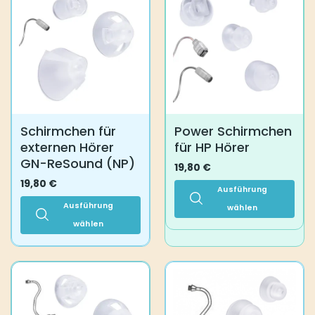
auf.
Varianten
Die
auf.
Optionen
Die
können
Optionen
auf
können
der
auf
Produktseite
der
gewählt
Produktseite
Schirmchen für
Power Schirmchen
werden
gewählt
externen Hörer
für HP Hörer
werden
GN-ReSound (NP)
19,80
€
19,80
€
Ausführung
Ausführung
wählen
wählen
Dieses
Produkt
Dieses
weist
Produkt
mehrere
weist
Varianten
mehrere
auf.
Varianten
Die