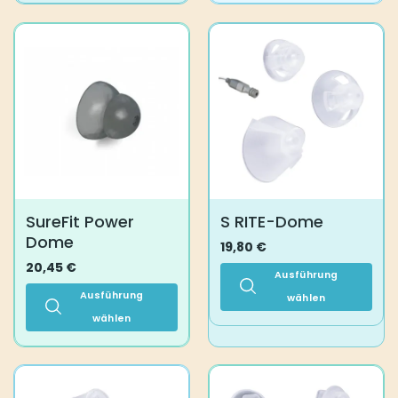
Produkt
weist
mehrere
Varianten
auf.
Die
Optionen
können
auf
der
Produktseite
SureFit Power
S RITE-Dome
gewählt
Dome
werden
19,80
€
20,45
€
Ausführung
Ausführung
wählen
wählen
Dieses
Produkt
Dieses
weist
Produkt
mehrere
weist
Varianten
mehrere