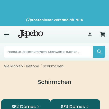
Zum
Inhalt
springen
Kostenloser Versand ab
70
€
Products
search
Alle Marken
/
Beltone
/
Schirmchen
Schirmchen
SF2 Domes
SF3 Domes