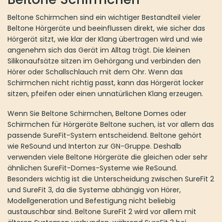
können
Optionen
auf
können
Beltone Schirmchen sind ein wichtiger Bestandteil vieler
der
auf
Beltone Hörgeräte und beeinflussen direkt, wie sicher das
Produktseite
der
Hörgerät sitzt, wie klar der Klang übertragen wird und wie
gewählt
Produktseite
angenehm sich das Gerät im Alltag trägt. Die kleinen
werden
gewählt
Silikonaufsätze sitzen im Gehörgang und verbinden den
werden
Hörer oder Schallschlauch mit dem Ohr. Wenn das
Schirmchen nicht richtig passt, kann das Hörgerät locker
sitzen, pfeifen oder einen unnatürlichen Klang erzeugen.
Wenn Sie Beltone Schirmchen, Beltone Domes oder
Schirmchen für Hörgeräte Beltone suchen, ist vor allem das
passende SureFit-System entscheidend. Beltone gehört
wie ReSound und Interton zur GN-Gruppe. Deshalb
verwenden viele Beltone Hörgeräte die gleichen oder sehr
ähnlichen SureFit-Domes-Systeme wie ReSound.
Besonders wichtig ist die Unterscheidung zwischen SureFit 2
und SureFit 3, da die Systeme abhängig von Hörer,
Modellgeneration und Befestigung nicht beliebig
austauschbar sind. Beltone SureFit 2 wird vor allem mit