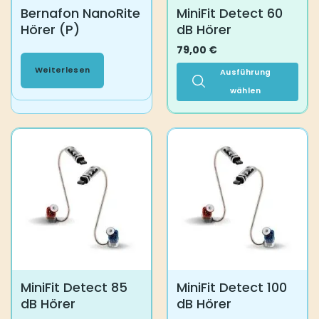
gewählt
Bernafon NanoRite
MiniFit Detect 60
werden
Hörer (P)
dB Hörer
79,00
€
Weiterlesen
Ausführung
wählen
Dieses
Produkt
weist
mehrere
Varianten
auf.
Die
Optionen
können
auf
der
Produktseite
MiniFit Detect 85
MiniFit Detect 100
gewählt
dB Hörer
dB Hörer
werden