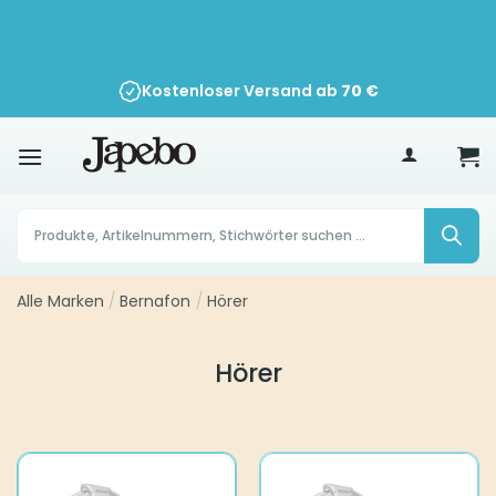
Zum
Inhalt
springen
Kostenloser Versand ab
70
€
Products
search
Alle Marken
/
Bernafon
/
Hörer
Hörer