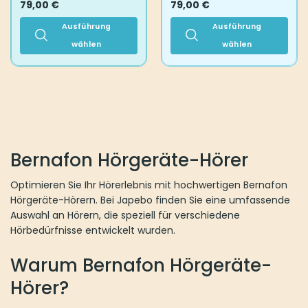
79,00
€
79,00
€
Ausführung
Ausführung
wählen
wählen
Dieses
Dieses
Produkt
Produkt
weist
weist
mehrere
mehrere
Varianten
Varianten
auf.
auf.
Die
Die
Bernafon Hörgeräte-Hörer
Optionen
Optionen
können
können
Optimieren Sie Ihr Hörerlebnis mit hochwertigen Bernafon
auf
auf
Hörgeräte-Hörern. Bei Japebo finden Sie eine umfassende
der
der
Auswahl an Hörern, die speziell für verschiedene
Produktseite
Produktseite
Hörbedürfnisse entwickelt wurden.
gewählt
gewählt
werden
werden
Warum Bernafon Hörgeräte-
Hörer?