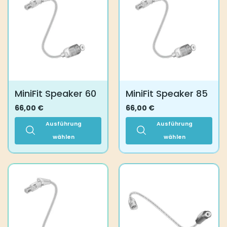
MiniFit Speaker 60
MiniFit Speaker 85
66,00
€
66,00
€
Ausführung
Ausführung
wählen
wählen
Dieses
Dieses
Produkt
Produkt
weist
weist
mehrere
mehrere
Varianten
Varianten
auf.
auf.
Die
Die
Optionen
Optionen