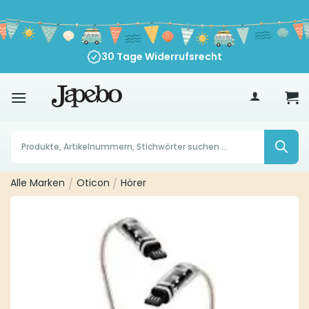
Zum
Inhalt
springen
30 Tage Widerrufsrecht
70
€
Products
search
Alle Marken
/
Oticon
/
Hörer