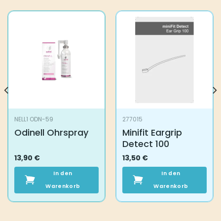
NELL1 ODN-59
277015
Odinell Ohrspray
Minifit Eargrip
Detect 100
13,90
€
13,50
€
In den
In den
Warenkorb
Warenkorb