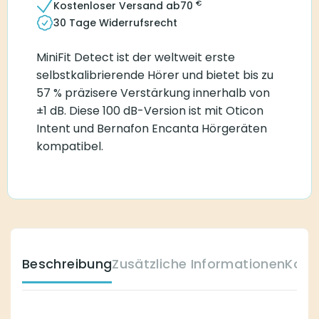
€
Kostenloser Versand ab
70
30 Tage Widerrufsrecht
MiniFit Detect ist der weltweit erste
selbstkalibrierende Hörer und bietet bis zu
57 % präzisere Verstärkung innerhalb von
±1 dB. Diese 100 dB-Version ist mit Oticon
Intent und Bernafon Encanta Hörgeräten
kompatibel.
Beschreibung
Zusätzliche Informationen
Komp