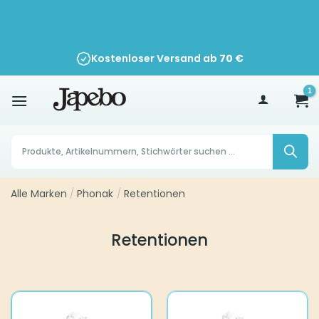
Zum
Inhalt
springen
Kostenloser Versand ab
70
€
Products
search
Alle Marken
/
Phonak
/
Retentionen
Retentionen