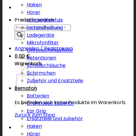
Haken
Hörer
Products search
Hörgeräteetuis
Instandhaltung
Ladegeräte
Mikrofonfilter
Anmelden / Registrieren
Ohrenschmalzfilter
0,00
€
Retentionen
Warenkorb
Schallschläuche
Schirmchen
Zubehör und Ersatzteile
Bernafon
Batterien
Es befinden sich keine Produkte im Warenkorb.
Drahtloses Zubehör
Ear Grip
Zurück zum Shop
Ersatzteile und zubehör
Haken
Hörer