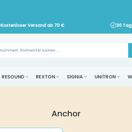
Kostenloser Versand ab
70
€
30 Tage 
AK
RESOUND
REXTON
SIGNIA
UNITR
ALLE MARKEN
Anchor