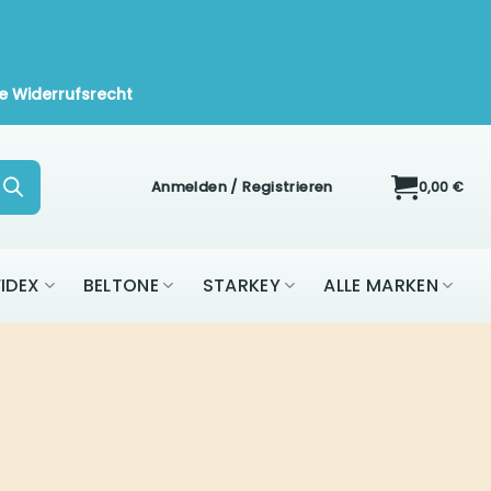
Widerrufsrecht
Anmelden / Registrieren
0,00
€
ON
WIDEX
BELTONE
STARKEY