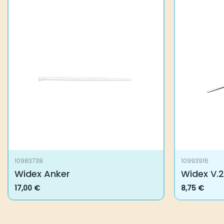
10983738
10993916
Widex Anker
Widex V.2 
17,00
€
8,75
€