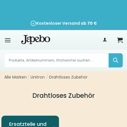
Zum
Inhalt
springen
Kostenloser Versand ab
70
€
Products
search
Alle Marken
/
Unitron
/
Drahtloses Zubehör
Drahtloses Zubehör
Ersatzteile und