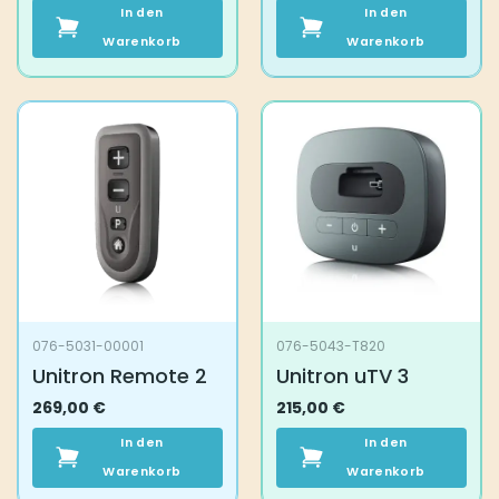
In den
In den
Warenkorb
Warenkorb
076-5031-00001
076-5043-T820
Unitron Remote 2
Unitron uTV 3
269,00
€
215,00
€
In den
In den
Warenkorb
Warenkorb