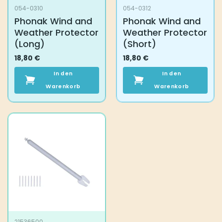
054-0310
054-0312
gewählt
Phonak Wind and
Phonak Wind and
werden
Weather Protector
Weather Protector
(Long)
(Short)
18,80
€
18,80
€
In den
In den
Warenkorb
Warenkorb
21536500