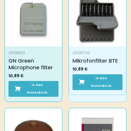
23098321
22035700
GN Green
Mikrofonfilter BTE
Microphone filter
10,89
€
10,89
€
In den
In den
Warenkorb
Warenkorb