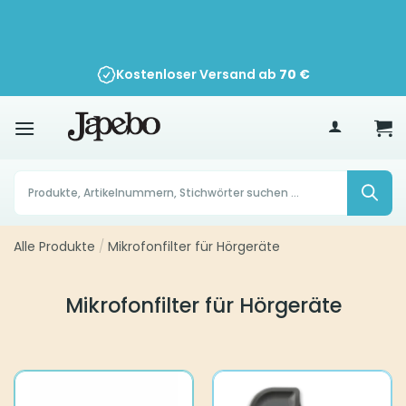
Zum
Inhalt
springen
Kostenloser Versand ab
70
€
Products
search
Alle Produkte
/
Mikrofonfilter für Hörgeräte
Mikrofonfilter für Hörgeräte