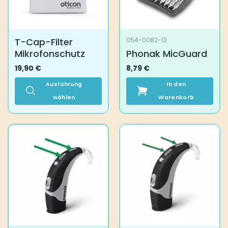
auf
der
Produktseite
T-Cap-Filter
054-0082-13
gewählt
Mikrofonschutz
Phonak MicGuard
werden
19,90
€
8,79
€
Ausführung
In den
wählen
Warenkorb
Dieses
Produkt
weist
mehrere
Varianten
auf.
Die
Optionen
können
auf
der
Produktseite