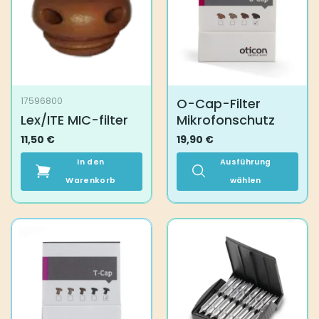
O-Cap-Filter
17596800
Lex/ITE MIC-filter
Mikrofonschutz
11,50
€
19,90
€
In den
Ausführung
Warenkorb
wählen
Dieses
Produkt
weist
mehrere
Varianten
auf.
Die
Optionen
können