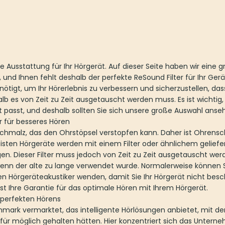
e Ausstattung für Ihr Hörgerät. Auf dieser Seite haben wir eine
und Ihnen fehlt deshalb der perfekte ReSound Filter für Ihr Ger
enötigt, um Ihr Hörerlebnis zu verbessern und sicherzustellen, das
 es von Zeit zu Zeit ausgetauscht werden muss. Es ist wichtig,
ät passt, und deshalb sollten Sie sich unsere große Auswahl anse
r für besseres Hören
chmalz, das den Ohrstöpsel verstopfen kann. Daher ist Ohrens
sten Hörgeräte werden mit einem Filter oder ähnlichem geliefert
en. Dieser Filter muss jedoch von Zeit zu Zeit ausgetauscht werd
wenn der alte zu lange verwendet wurde. Normalerweise können Si
Ihren Hörgeräteakustiker wenden, damit Sie Ihr Hörgerät nicht be
ist Ihre Garantie für das optimale Hören mit Ihrem Hörgerät.
 perfekten Hörens
mark vermarktet, das intelligente Hörlösungen anbietet, mit d
s für möglich gehalten hätten. Hier konzentriert sich das Unte