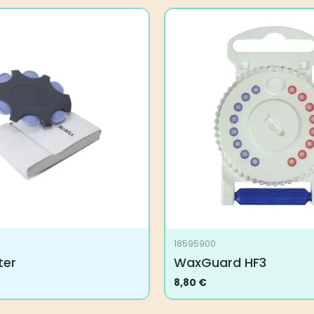
18595900
ter
WaxGuard HF3
8,80
€