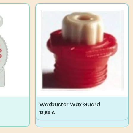
Waxbuster Wax Guard
18,50
€
Dieses
Produkt
weist