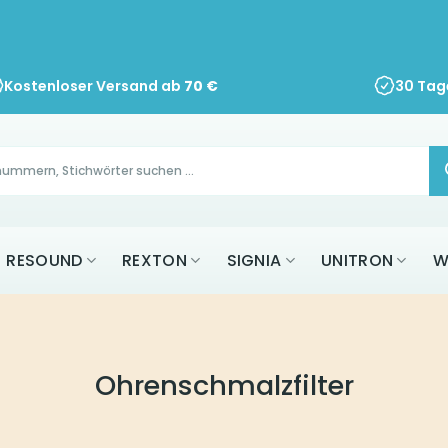
Kostenloser Versand ab
70
€
30 Tag
RESOUND
REXTON
SIGNIA
UNITRON
W
Ohrenschmalzfilter