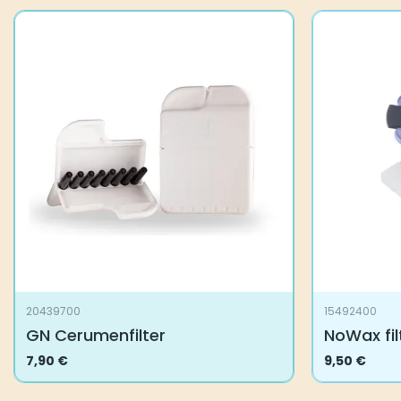
20439700
15492400
GN Cerumenfilter
NoWax fil
7,90
€
9,50
€