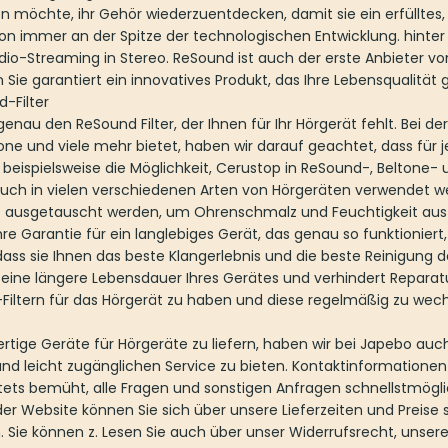
n möchte, ihr Gehör wiederzuentdecken, damit sie ein erfülltes,
n immer an der Spitze der technologischen Entwicklung. hinter
dio-Streaming in Stereo. ReSound ist auch der erste Anbieter v
Sie garantiert ein innovatives Produkt, das Ihre Lebensqualität g
-Filter
enau den ReSound Filter, der Ihnen für Ihr Hörgerät fehlt. Bei der
one und viele mehr bietet, haben wir darauf geachtet, dass für j
beispielsweise die Möglichkeit, Cerustop in ReSound-, Beltone-
 auch in vielen verschiedenen Arten von Hörgeräten verwendet w
 ausgetauscht werden, um Ohrenschmalz und Feuchtigkeit aus
hre Garantie für ein langlebiges Gerät, das genau so funktioniert, 
dass sie Ihnen das beste Klangerlebnis und die beste Reinigung 
eine längere Lebensdauer Ihres Gerätes und verhindert Reparatur
Filtern für das Hörgerät zu haben und diese regelmäßig zu wech
ige Geräte für Hörgeräte zu liefern, haben wir bei Japebo au
 und leicht zugänglichen Service zu bieten. Kontaktinformationen
stets bemüht, alle Fragen und sonstigen Anfragen schnellstmögl
f der Website können Sie sich über unsere Lieferzeiten und Preis
. Sie können z. Lesen Sie auch über unser Widerrufsrecht, unse