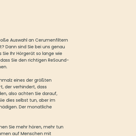
mehrere
Varianten
auf.
Die
Optionen
 große Auswahl an Cerumenfiltern
können
ät? Dann sind Sie bei uns genau
auf
s Sie Ihr Hörgerät so lange wie
der
 dass Sie den richtigen ReSound-
Produktseite
hen.
gewählt
werden
chmalz eines der größten
, der verhindert, dass
en, also achten Sie darauf,
e dies selbst tun, aber im
schädigen. Der monatliche
enen Sie mehr hören, mehr tun
rnehmen auf Menschen mit