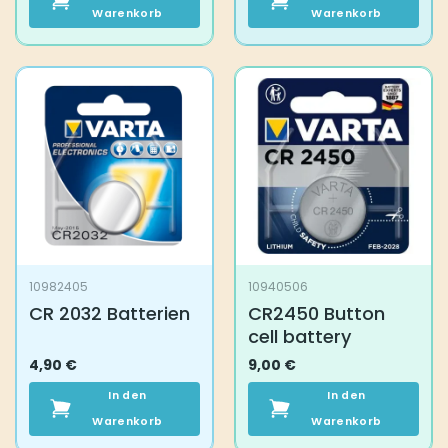
Warenkorb
Warenkorb
10982405
10940506
CR 2032 Batterien
CR2450 Button
cell battery
4,90
€
9,00
€
In den
In den
Warenkorb
Warenkorb