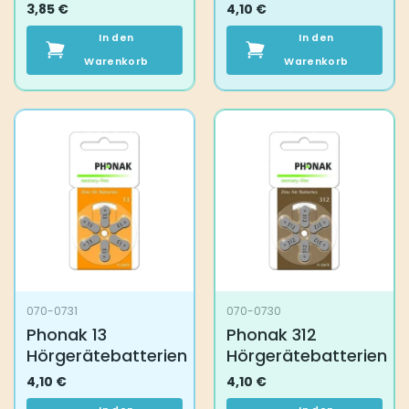
3,85
€
4,10
€
In den
In den
Warenkorb
Warenkorb
070-0731
070-0730
Phonak 13
Phonak 312
Hörgerätebatterien
Hörgerätebatterien
4,10
€
4,10
€