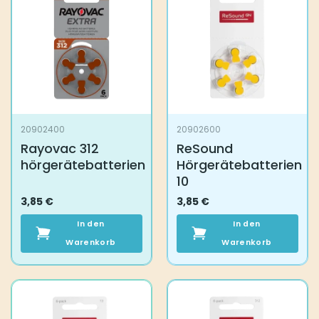
20902400
20902600
Rayovac 312
ReSound
hörgerätebatterien
Hörgerätebatterien
10
3,85
€
3,85
€
In den
In den
Warenkorb
Warenkorb