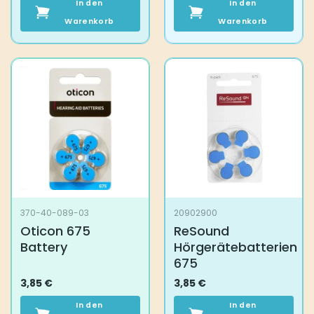
In den
In den
Warenkorb
Warenkorb
370-40-089-03
20902900
Oticon 675
ReSound
Battery
Hörgerätebatterien
675
3,85
€
3,85
€
In den
In den