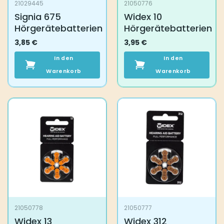
21029445
21050776
Signia 675
Widex 10
Hörgerätebatterien
Hörgerätebatterien
3,85
€
3,95
€
In den
In den
Warenkorb
Warenkorb
21050778
21050777
Widex 13
Widex 312