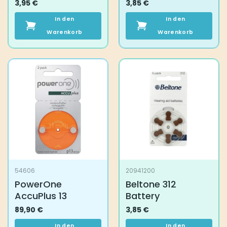
3,95
€
3,85
€
In den
In den
Warenkorb
Warenkorb
54606
20941200
PowerOne
Beltone 312
AccuPlus 13
Battery
89,90
€
3,85
€
In den
In den