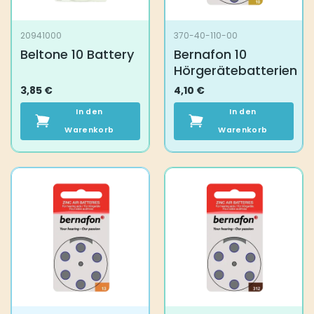
20941000
370-40-110-00
Beltone 10 Battery
Bernafon 10
Hörgerätebatterien
3,85
€
4,10
€
In den
In den
Warenkorb
Warenkorb