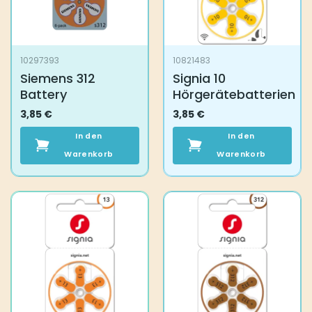
10297393
10821483
Siemens 312
Signia 10
Battery
Hörgerätebatterien
3,85
€
3,85
€
In den
In den
Warenkorb
Warenkorb