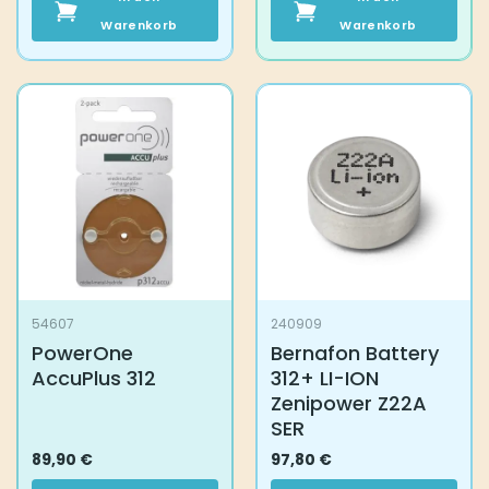
Warenkorb
Warenkorb
54607
240909
PowerOne
Bernafon Battery
AccuPlus 312
312+ LI-ION
Zenipower Z22A
SER
89,90
€
97,80
€