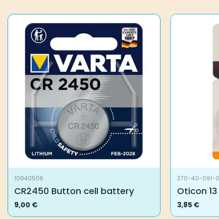
10940506
370-40-091-
CR2450 Button cell battery
Oticon 13
9,00
€
3,85
€