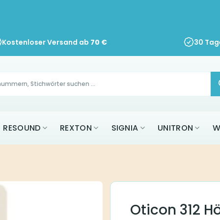
Kostenloser Versand ab
70
€
30 Tag
RESOUND
REXTON
SIGNIA
UNITRON
W
Oticon 312 H