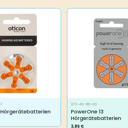
07
370-40-181-00
 Hörgerätebatterien
PowerOne 13
Hörgerätebatterien
3,85
€