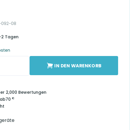
-092-08
1-2 Tagen
osten
atterien Menge
IN DEN WARENKORB
über 2,000 Bewertungen
€
 ab
70
ht
rgeräte