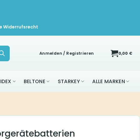
e Widerrufsrecht
Anmelden / Registrieren
0,00
€
IDEX
BELTONE
STARKEY
ALLE MARKEN
örgerätebatterien