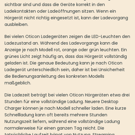
zeigt häufig an, dass das Hörgerät vollständig geladen ist. Die
genaue Bedeutung kann je nach Oticon Ladegerät
unterschiedlich sein, daher ist bei Unsicherheit die
Bedienungsanleitung des konkreten Modells maßgeblich.
Die Ladezeit beträgt bei vielen Oticon Hörgeräten etwa drei
Stunden für eine vollständige Ladung. Neuere Desktop Charger
können je nach Modell schneller laden. Eine kurze Schnellladung
kann oft bereits mehrere Stunden Nutzungszeit liefern, während
eine vollständige Ladung normalerweise für einen ganzen Tag
reicht. Die tatsächliche Laufzeit hängt von Nutzung, Streaming,
Hörumgebung und Akkuzustand ab.
Oticon Ladestation nach Modell wählen
Die wichtigste Frage ist nicht nur, ob Sie ein Oticon Ladegerät
benötigen, sondern welches Modell zu Ihren Hörgeräten passt.
Oticon Intent, Oticon Real, Oticon More, Oticon Opn S, Oticon
Zircon, Oticon Play PX und andere Modellfamilien können
unterschiedliche Ladegeräte benötigen.