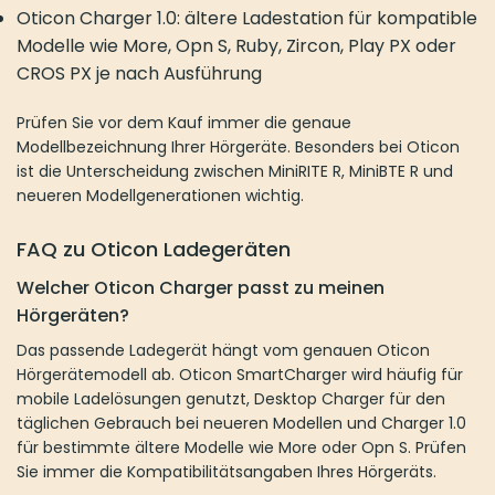
Das passende Ladegerät hängt vom genauen Oticon
Hörgerätemodell ab. Oticon SmartCharger wird häufig für mobile
Ladelösungen genutzt, Desktop Charger für den täglichen
Gebrauch bei neueren Modellen und Charger 1.0 für bestimmte
ältere Modelle wie More oder Opn S. Prüfen Sie immer die
Kompatibilitätsangaben Ihres Hörgeräts.
Was ist der Unterschied zwischen Oticon SmartCharger
und Desktop Charger?
Der Oticon SmartCharger hat eine integrierte Powerbank und
kann Hörgeräte unterwegs ohne Steckdose laden. Der Desktop
Charger ist eine feste Ladestation für zu Hause und benötigt
während des Ladevorgangs eine Stromquelle.
Wie lange dauert die Ladezeit beim Oticon SmartCharger?
Viele Oticon Hörgeräte benötigen etwa drei Stunden für eine
vollständige Ladung. Die genaue Ladezeit hängt vom
Hörgerätemodell, Ladegerät und Akkuzustand ab. Der
SmartCharger kann je nach Version zusätzlich mehrere mobile