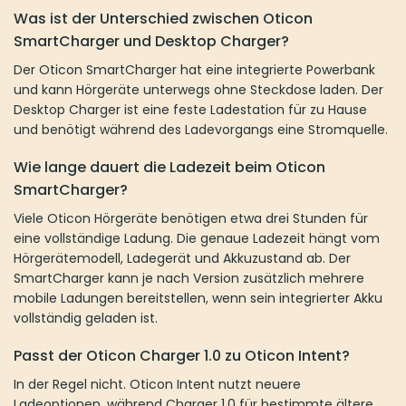
Ladungen bereitstellen, wenn sein integrierter Akku vollständig
geladen ist.
Passt der Oticon Charger 1.0 zu Oticon Intent?
In der Regel nicht. Oticon Intent nutzt neuere Ladeoptionen,
während Charger 1.0 für bestimmte ältere Modelle vorgesehen
ist. Prüfen Sie immer die konkrete Kompatibilitätsliste, bevor Sie
ein Ladegerät bestellen.
Warum lädt meine Oticon Ladestation nicht?
Mögliche Ursachen sind falsch eingesetzte Hörgeräte,
verschmutzte Ladekontakte, fehlende Stromversorgung oder ein
nicht kompatibles Ladegerät. Prüfen Sie zuerst, ob die Hörgeräte
korrekt sitzen, ob die Kontakte sauber sind und ob die
Ladestation mit Strom verbunden ist.
Kaufen Sie mit Vertrauen
Bei Japebo finden Sie Oticon Ladegeräte mit klarer
Kennzeichnung und übersichtlicher Kompatibilität. Wir achten