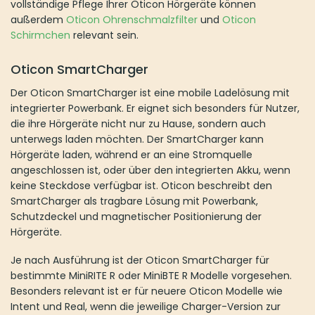
Der Oticon SmartCharger ist eine mobile Ladelösung mit
integrierter Powerbank. Er eignet sich besonders für Nutzer, die
ihre Hörgeräte nicht nur zu Hause, sondern auch unterwegs
laden möchten. Der SmartCharger kann Hörgeräte laden,
während er an eine Stromquelle angeschlossen ist, oder über den
integrierten Akku, wenn keine Steckdose verfügbar ist. Oticon
beschreibt den SmartCharger als tragbare Lösung mit
Powerbank, Schutzdeckel und magnetischer Positionierung der
Hörgeräte.
Je nach Ausführung ist der Oticon SmartCharger für bestimmte
MiniRITE R oder MiniBTE R Modelle vorgesehen. Besonders
relevant ist er für neuere Oticon Modelle wie Intent und Real,
wenn die jeweilige Charger-Version zur Modellgeneration passt.
Es gibt jedoch unterschiedliche SmartCharger-Versionen, daher
sollte immer geprüft werden, ob Ihr konkretes Hörgerät
kompatibel ist.
Der Vorteil des SmartCharger liegt in der Kombination aus
Ladegerät, Schutzetui und mobiler Stromversorgung. Damit ist er