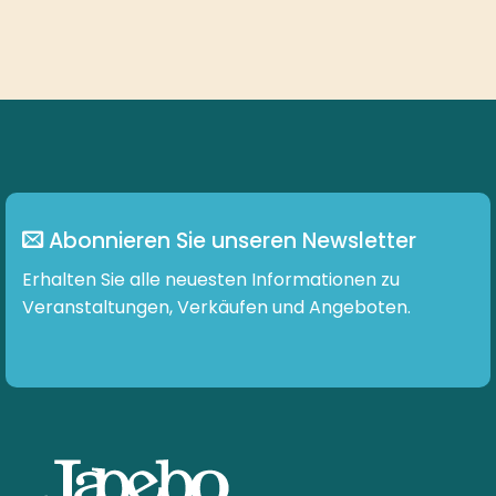
E-mail :
info@japebo.at
4 GUTE GRÜNDE
Alles für Ihre Hörgeräte
Schnelle Lieferung
90-tägiges Rückgaberecht
Lassen Sie sich von unseren Hörgeräteexperten