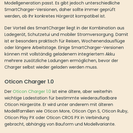
besonders praktisch für Reisen, Wochenendausflüge oder
längere Arbeitstage. Einige SmartCharger-Versionen können mit
vollständig geladenem integriertem Akku mehrere zusätzliche
Ladungen ermöglichen, bevor der Charger selbst wieder geladen
werden muss.
Oticon Charger 1.0
Der
Oticon Charger 1.0
ist eine ältere, aber weiterhin wichtige
Ladestation für bestimmte wiederaufladbare Oticon Hörgeräte. Er
wird unter anderem mit älteren Modellfamilien wie Oticon More,
Oticon Opn S, Oticon Ruby, Oticon Play PX oder Oticon CROS PX
in Verbindung gebracht, abhängig von Bauform und
Modellvariante.
Der Charger 1.0 eignet sich für Nutzer, die eine einfache
stationäre Ladestation für kompatible Oticon MiniRITE R oder
MiniBTE R Hörgeräte benötigen. Er ist für den täglichen
Gebrauch zu Hause gedacht und wird meist über Nacht
verwendet. Die Hörgeräte werden in die Ladeplätze eingesetzt
und automatisch geladen, sofern sie korrekt positioniert sind.