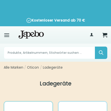
Zum
Inhalt
springen
Kostenloser Versand ab
70
€
Products
search
Alle Marken
Oticon
Ladegeräte
/
/
Ladegeräte