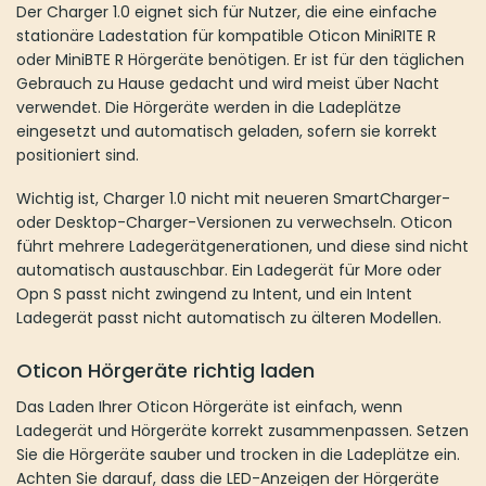
Wichtig ist, Charger 1.0 nicht mit neueren SmartCharger- oder
Desktop-Charger-Versionen zu verwechseln. Oticon führt
mehrere Ladegerätgenerationen, und diese sind nicht
automatisch austauschbar. Ein Ladegerät für More oder Opn S
passt nicht zwingend zu Intent, und ein Intent Ladegerät passt
nicht automatisch zu älteren Modellen.
Oticon Hörgeräte richtig laden
Das Laden Ihrer Oticon Hörgeräte ist einfach, wenn Ladegerät
und Hörgeräte korrekt zusammenpassen. Setzen Sie die
Hörgeräte sauber und trocken in die Ladeplätze ein. Achten Sie
darauf, dass die LED-Anzeigen der Hörgeräte sichtbar sind und
dass die Geräte korrekt in den Ladekontakten oder
Ladeöffnungen sitzen. Wenn ein Hörgerät nicht richtig eingesetzt
ist, kann der Ladevorgang ausbleiben.
Bei vielen Oticon Ladegeräten zeigen die LED-Leuchten den
Ladezustand an. Während des Ladevorgangs kann die Anzeige je
nach Modell rot, orange oder grün leuchten. Ein grünes Licht