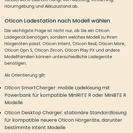
Als Orientierung gilt:
Oticon SmartCharger: mobile Ladelösung mit Powerbank
für kompatible MiniRITE R oder MiniBTE R Modelle
Oticon Desktop Charger: stationäre Standardlösung für
kompatible neuere Oticon Hörgeräte, darunter bestimmte
Intent Modelle
Oticon Charger 1.0: ältere Ladestation für kompatible
Modelle wie More, Opn S, Ruby, Zircon, Play PX oder
CROS PX je nach Ausführung
Prüfen Sie vor dem Kauf immer die genaue Modellbezeichnung
Ihrer Hörgeräte. Besonders bei Oticon ist die Unterscheidung
zwischen MiniRITE R, MiniBTE R und neueren
Modellgenerationen wichtig.
FAQ zu Oticon Ladegeräten
Welcher Oticon Charger passt zu meinen Hörgeräten?