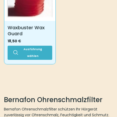
Waxbuster Wax
Guard
18,50
€
Ausführung
wählen
Dieses
Produkt
weist
mehrere
Varianten
auf.
Die
Bernafon Ohrenschmalzfilter
Optionen
können
Bernafon Ohrenschmalzfilter schützen Ihr Hörgerät
auf
zuverlässig vor Ohrenschmalz, Feuchtigkeit und Schmutz.