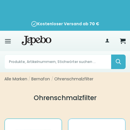
Zum
Inhalt
springen
Kostenloser Versand ab
70
€
Products
search
Alle Marken
/
Bernafon
/
Ohrenschmalzfilter
Ohrenschmalzfilter