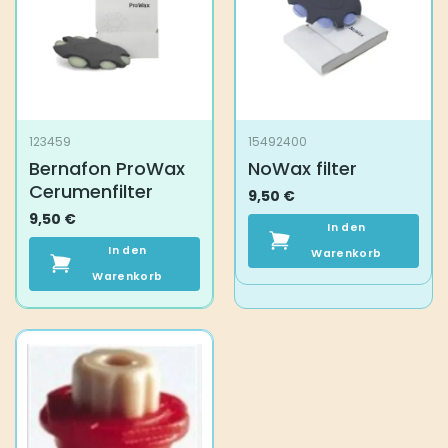
123459
15492400
Bernafon ProWax
NoWax filter
Cerumenfilter
9,50
€
9,50
€
In den
In den
Warenkorb
Warenkorb