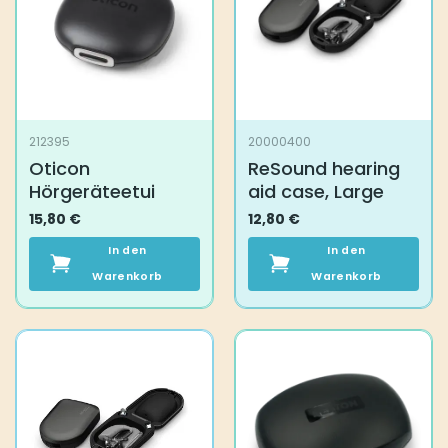
212395
20000400
Oticon
ReSound hearing
Hörgeräteetui
aid case, Large
15,80
€
12,80
€
In den
In den
Warenkorb
Warenkorb