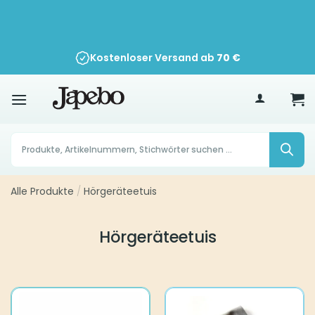
Zum
Inhalt
springen
Kostenloser Versand ab
70
€
Products
search
Alle Produkte
/
Hörgeräteetuis
Hörgeräteetuis