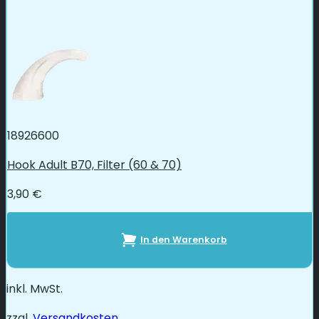
18926600
Hook Adult B70, Filter (60 & 70)
3,90
€
In den Warenkorb
inkl. MwSt.
zzgl.
Versandkosten