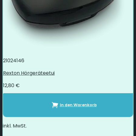
21024146
Rexton Hörgeräteetui
12,80
€
In den Warenkorb
inkl. MwSt.