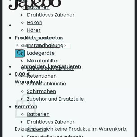
Batterien
Drahtloses Zubehör
Haken
Hörer
Products search
Hörgeräteetuis
Instandhaltung
Ladegeräte
Mikrofonfilter
Anmelden / Registrieren
Ohrenschmalzfilter
0,00
€
Retentionen
Warenkorb
Schallschläuche
Schirmchen
Zubehör und Ersatzteile
Bernafon
Batterien
Drahtloses Zubehör
Es befinden sich keine Produkte im Warenkorb.
Ear Grip