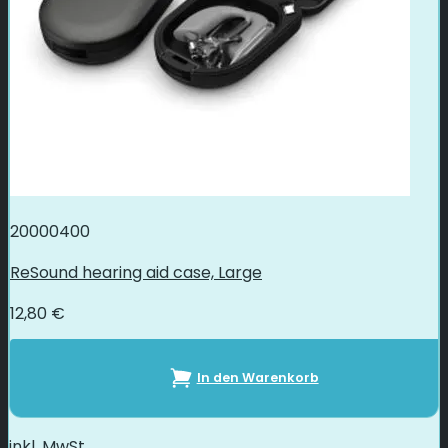
20000400
ReSound hearing aid case, Large
12,80
€
In den Warenkorb
inkl. MwSt.