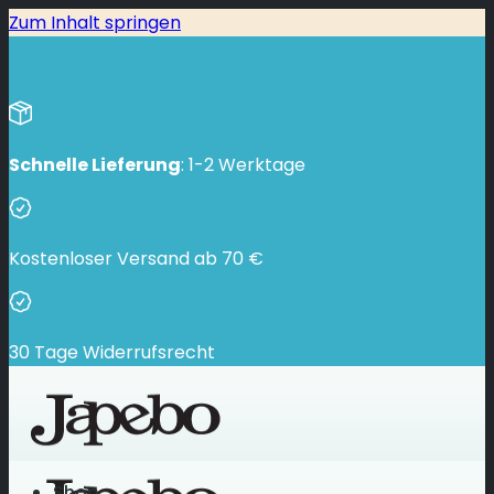
Zum Inhalt springen
Schnelle Lieferung
: 1-2 Werktage
Kostenloser Versand ab
70
€
30 Tage Widerrufsrecht
Shop