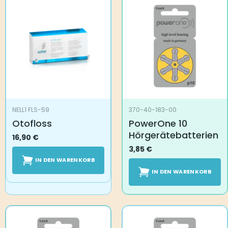
NELL1 FLS-59
370-40-183-00
Otofloss
PowerOne 10
Hörgerätebatterien
16,90
€
3,85
€
IN DEN WARENKORB
IN DEN WARENKORB