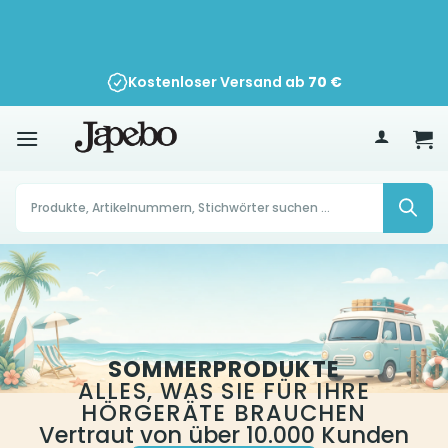
Zum
Inhalt
springen
Kostenloser Versand ab
70
€
Products
search
SOMMERPRODUKTE
ALLES, WAS SIE FÜR IHRE
HÖRGERÄTE BRAUCHEN
Vertraut von über 10.000 Kunden