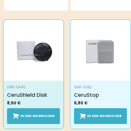
098-0445
098-0282
CeruShield Disk
CeruStop
8,50
€
6,80
€
IN DEN WARENKORB
IN DEN WARENKORB