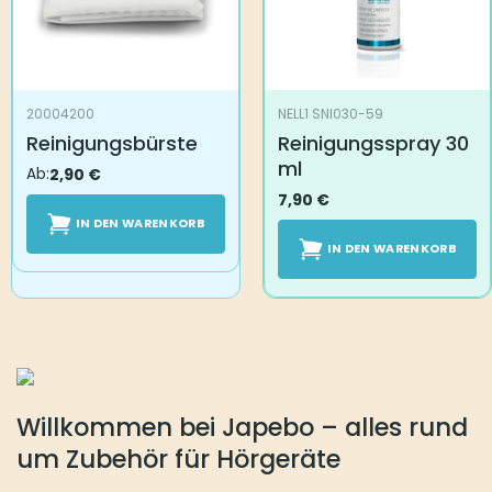
20004200
NELL1 SNI030-59
Reinigungsbürste
Reinigungsspray 30
ml
Ab:
2,90
€
7,90
€
IN DEN WARENKORB
IN DEN WARENKORB
Willkommen bei Japebo – alles rund
um Zubehör für Hörgeräte