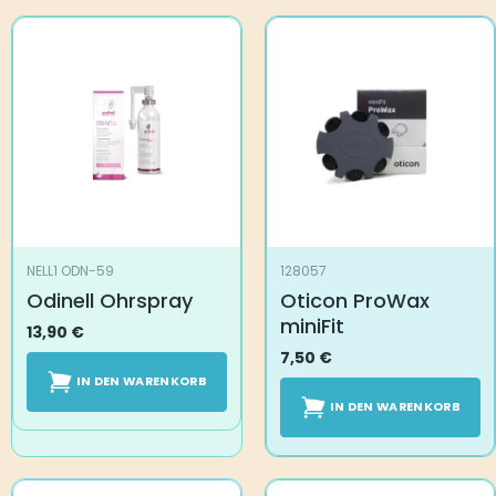
NELL1 ODN-59
128057
Odinell Ohrspray
Oticon ProWax
miniFit
13,90
€
7,50
€
IN DEN WARENKORB
IN DEN WARENKORB