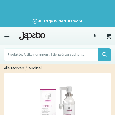
Zum
Inhalt
springen
30 Tage Widerrufsrecht
70
€
Products
search
Alle Marken
/
Audinell