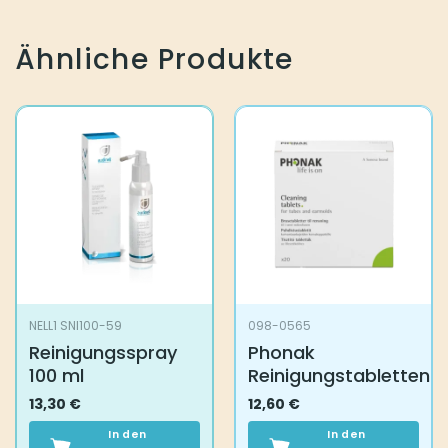
Ähnliche Produkte
NELL1 SNI100-59
098-0565
Reinigungsspray
Phonak
100 ml
Reinigungstabletten
13,30
€
12,60
€
In den
In den