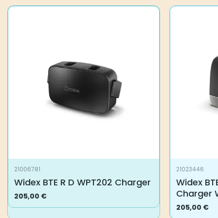
21006781
21023446
Widex BTE R D WPT202 Charger
Widex BT
Charger 
205,00
€
205,00
€