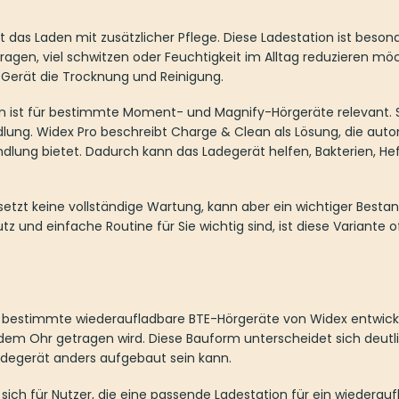
 das Laden mit zusätzlicher Pflege. Diese Ladestation ist besonde
tragen, viel schwitzen oder Feuchtigkeit im Alltag reduzieren m
 Gerät die Trocknung und Reinigung.
n ist für bestimmte Moment- und Magnify-Hörgeräte relevant. S
ung. Widex Pro beschreibt Charge & Clean als Lösung, die au
dlung bietet. Dadurch kann das Ladegerät helfen, Bakterien, He
tzt keine vollständige Wartung, kann aber ein wichtiger Bestandt
 und einfache Routine für Sie wichtig sind, ist diese Variante o
r bestimmte wiederaufladbare BTE-Hörgeräte von Widex entwick
er dem Ohr getragen wird. Diese Bauform unterscheidet sich deutl
degerät anders aufgebaut sein kann.
 sich für Nutzer, die eine passende Ladestation für ein wiedera