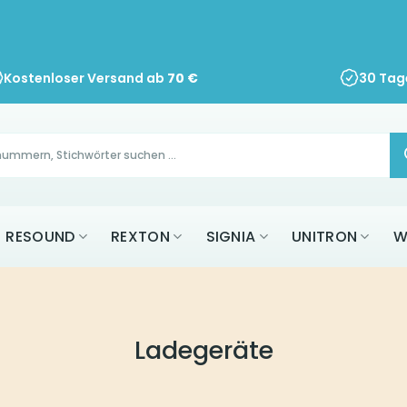
Kostenloser Versand ab
70
€
30 Tag
RESOUND
REXTON
SIGNIA
UNITRON
W
Ladegeräte