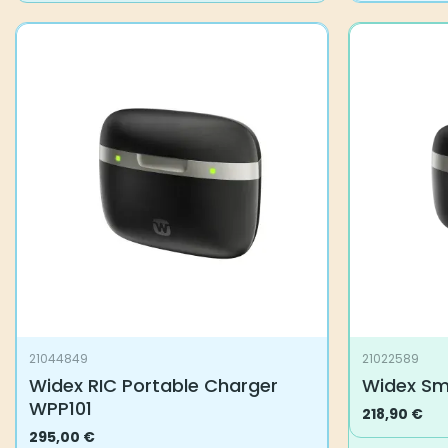
21044849
21022589
Widex RIC Portable Charger
Widex Sm
WPP101
218,90
€
295,00
€