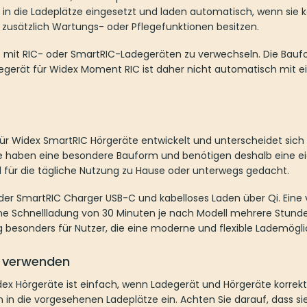
in die Ladeplätze eingesetzt und laden automatisch, wenn sie ko
 zusätzlich Wartungs- oder Pflegefunktionen besitzen.
ht mit RIC- oder SmartRIC-Ladegeräten zu verwechseln. Die Bau
degerät für Widex Moment RIC ist daher nicht automatisch mit 
für Widex SmartRIC Hörgeräte entwickelt und unterscheidet sich
e haben eine besondere Bauform und benötigen deshalb eine e
d für die tägliche Nutzung zu Hause oder unterwegs gedacht.
der SmartRIC Charger USB-C und kabelloses Laden über Qi. Eine
ine Schnellladung von 30 Minuten je nach Modell mehrere Stund
g besonders für Nutzer, die eine moderne und flexible Lademögl
g verwenden
ex Hörgeräte ist einfach, wenn Ladegerät und Hörgeräte korre
 in die vorgesehenen Ladeplätze ein. Achten Sie darauf, dass sie