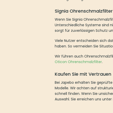
Signia Ohrenschmalzfilter ka
Wenn Sie Signia Ohrenschmalzfilter k
Systeme sind nicht miteinander kompa
und eine gleichbleibend gute Klangqu
Viele Nutzer entscheiden sich dafür
vermeiden Sie Situationen, in denen I
Wir führen auch Ohrenschmalzfilter 
Ohrenschmalzfilter
.
Kaufen Sie mit Vertrauen
Bei Japebo erhalten Sie geprüfte Sig
achten auf strukturierte Produktinfo
unsicher sind, welcher Filter zu Ihr
info@japebo.at.