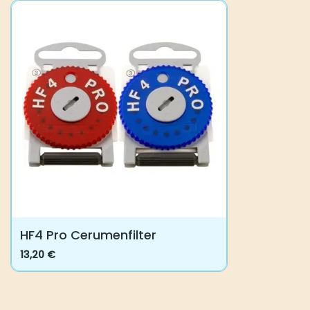
HF4 Pro Cerumenfilter
13,20
€
Dieses
Produkt