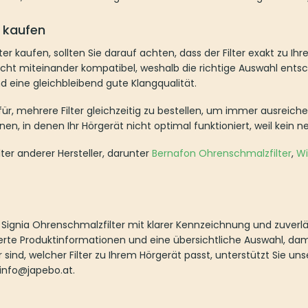
ufen
aufen, sollten Sie darauf achten, dass der Filter exakt zu Ihrem Hörg
tibel, weshalb die richtige Auswahl entscheidend ist. Ein passender Fi
alität.
, mehrere Filter gleichzeitig zu bestellen, um immer ausreichend Ersat
hr Hörgerät nicht optimal funktioniert, weil kein neuer Filter verfügbar i
anderer Hersteller, darunter
Bernafon Ohrenschmalzfilter
,
Widex Ohrens
nia Ohrenschmalzfilter mit klarer Kennzeichnung und zuverlässiger Kompa
rmationen und eine übersichtliche Auswahl, damit Sie den passenden Fil
em Hörgerät passt, unterstützt Sie unser Kundenservice bei der Auswahl