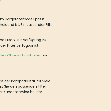
erätemodell passt. Unterschiedliche
lter sorgt für zuverlässigen Schutz
z zur Verfügung zu haben. So
st.
chmalzfilter
und
Oticon
tibilität für viele Modelle. Wir
ter schnell finden. Wenn Sie
. Sie erreichen uns unter