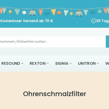
Kostenloser Versand ab
70
€
30 Tage 
AK
RESOUND
REXTON
SIGNIA
UNITR
ALLE MARKEN
Ohrenschmalzfilter