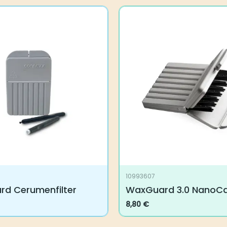
10993607
d Cerumenfilter
WaxGuard 3.0 NanoCar
8,80
€