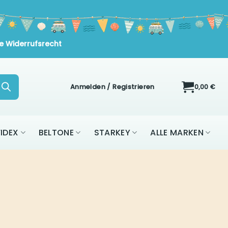
Widerrufsrecht
Anmelden / Registrieren
0,00
€
ON
WIDEX
BELTONE
STARKEY