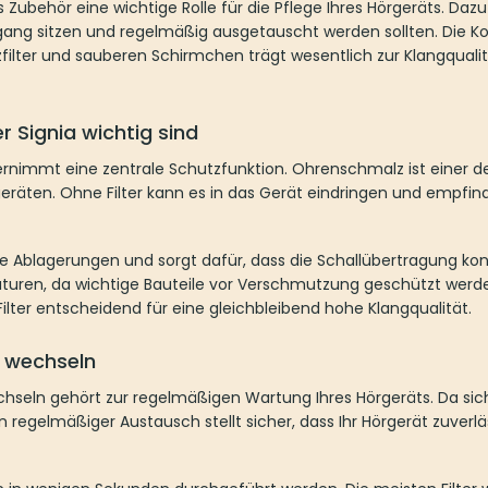
Zubehör eine wichtige Rolle für die Pflege Ihres Hörgeräts. Dazu gehö
 regelmäßig ausgetauscht werden sollten. Die Kombination aus funktio
h zur Klangqualität, Hygiene und zum Tragekomfort bei.
gnia wichtig sind
immt eine zentrale Schutzfunktion. Ohrenschmalz ist einer der häufigs
er kann es in das Gerät eindringen und empfindliche Komponenten besc
 Ablagerungen und sorgt dafür, dass die Schallübertragung konstant bleib
 Bauteile vor Verschmutzung geschützt werden. Besonders bei täglicher
leibend hohe Klangqualität.
echseln
ln gehört zur regelmäßigen Wartung Ihres Hörgeräts. Da sich der Filter m
r Austausch stellt sicher, dass Ihr Hörgerät zuverlässig funktioniert 
 wenigen Sekunden durchgeführt werden. Die meisten Filter werden mit
Filters als auch zum Einsetzen des neuen verwendet wird. Zusätzlich 