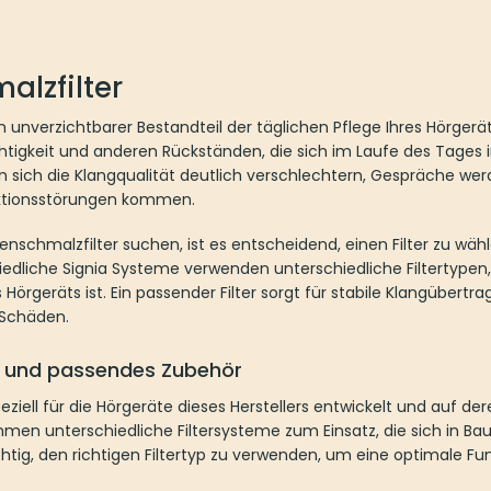
filter
nverzichtbarer Bestandteil der täglichen Pflege Ihres Hörgeräts. Sie sc
eren Rückständen, die sich im Laufe des Tages im Gehörgang ansamme
h verschlechtern, Gespräche werden schwer verständlich und im schlimm
chmalzfilter suchen, ist es entscheidend, einen Filter zu wählen, der 
eme verwenden unterschiedliche Filtertypen, weshalb die richtige Auswa
sorgt für stabile Klangübertragung, reduziert Störungen und schützt das 
und passendes Zubehör
ell für die Hörgeräte dieses Herstellers entwickelt und auf deren tech
e Filtersysteme zum Einsatz, die sich in Bauform, Größe und Handhab
verwenden, um eine optimale Funktion sicherzustellen.