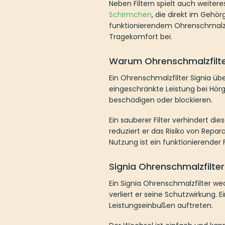
Neben Filtern spielt auch weiteres 
die direkt im Gehörgang sitzen und
sauberen Schirmchen trägt wesentlic
Warum Ohrenschmalzfilter Si
Ein Ohrenschmalzfilter Signia übern
Leistung bei Hörgeräten. Ohne Filt
Ein sauberer Filter verhindert diese
Risiko von Reparaturen, da wichtige
Filter entscheidend für eine gleichb
Signia Ohrenschmalzfilter w
Ein Signia Ohrenschmalzfilter wechse
seine Schutzwirkung. Ein regelmäßige
auftreten.
Der Wechsel ist einfach und kann in
das sowohl zum Entfernen des alten 