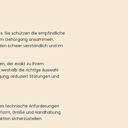
hützen die empfindliche Technik vor
ln. Ohne funktionierenden Filter
sten Fall kann es zu
exakt zu Ihrem Hörgerätemodell
hl maßgeblich für die Leistung Ihres
Gerät langfristig vor Schäden.
nische Anforderungen abgestimmt. Je
ung unterscheiden. Deshalb ist es