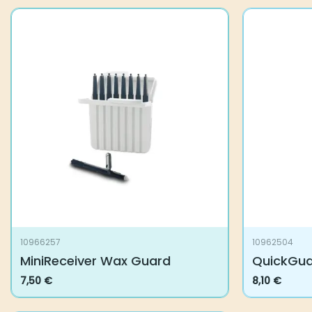
10966257
10962504
MiniReceiver Wax Guard
QuickGuar
7,50
€
8,10
€