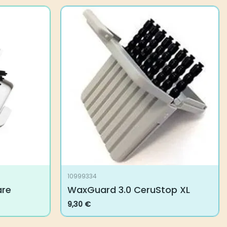
10999334
e
WaxGuard 3.0 CeruStop XL
9,30
€