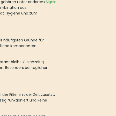
ren unter anderem
Signia Schirmchen
,
nierendem Ohrenschmalzfilter und
ten Gründe für eingeschränkte
hädigen oder blockieren.
t. Gleichzeitig reduziert er das
 Nutzung ist ein funktionierender
it der Zeit zusetzt, verliert er
und keine Leistungseinbußen
 einem kleinen Werkzeug geliefert,
sollten Sie auch weiteres Zubehör