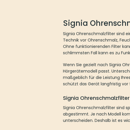
weist
mehrere
Varianten
auf.
Signia Ohrenschmalz
Die
Optionen
Signia Ohrenschmalzfilter sind ein u
können
Ohrenschmalz, Feuchtigkeit und and
auf
kann sich die Klangqualität deutlic
der
Funktionsstörungen kommen.
Produktseite
gewählt
Wenn Sie gezielt nach Signia Ohrens
werden
passt. Unterschiedliche Signia Syst
Hörgeräts ist. Ein passender Filter 
Signia Ohrenschmalzfilter 
Signia Ohrenschmalzfilter sind spezi
nach Modell kommen unterschiedlich
wichtig, den richtigen Filtertyp zu 