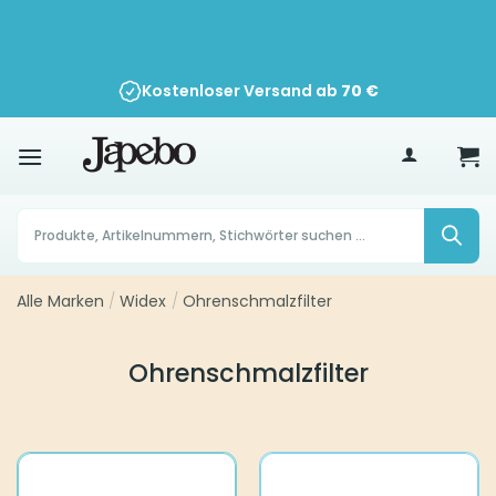
Zum
Inhalt
springen
Kostenloser Versand ab
70
€
Products
search
Alle Marken
/
Widex
/
Ohrenschmalzfilter
Ohrenschmalzfilter