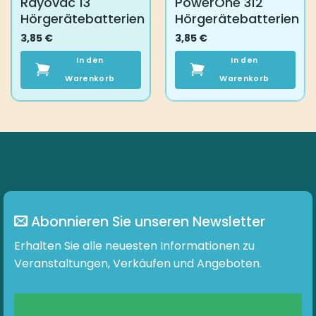
Rayovac 13
PowerOne 312
Hörgerätebatterien
Hörgerätebatterien
3,85
€
3,85
€
In den
In den
Warenkorb
Warenkorb
Abonnieren Sie unseren Newsletter
Erhalten Sie alle neuesten Informationen zu
Veranstaltungen, Verkäufen und Angeboten.