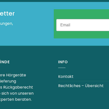
Die
Optionen
etter
können
auf
tungen,
der
e
Produktseite
gewählt
werden
ÜNDE
INFO
Ihre Hörgeräte
Kontakt
Lieferung
Rechtliches – Übersicht
es Rückgaberecht
e sich von unseren
perten beraten.