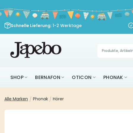
Zum
Inhalt
springen
Schnelle Lieferung
: 1-2 Werktage
Products
search
SHOP
BERNAFON
OTICON
PHONAK
Alle Marken
/
Phonak
/
Hörer