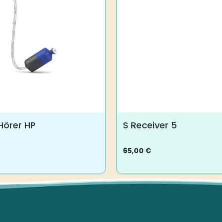
 Hörer HP
S Receiver 5
65,00
€
Dieses
Produkt
weist
mehrere
Varianten
auf.