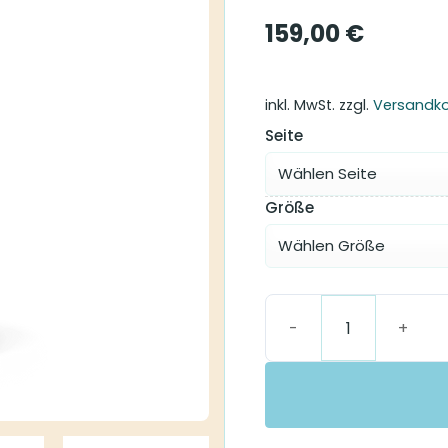
159,00
€
inkl. MwSt.
zzgl.
Versandk
Seite
Größe
ActiveVent MAV Hörer