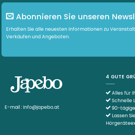
Die
Die
Optionen
Optionen
Abonnieren Sie unseren Newsl
können
können
auf
auf
Erhalten Sie alle neuesten Informationen zu Veranstal
der
der
Verkäufen und Angeboten.
Produktseite
Produktseit
gewählt
gewählt
werden
werden
4 GUTE GR
Alles für 
Schnelle 
E-mail :
info@japebo.at
90-tägig
Lassen Si
Hörgeräteex