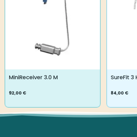
MiniReceiver 3.0 M
SureFit 3
92,00
€
84,00
€
Dieses
Dieses
Produkt
Produkt
weist
weist
mehrere
mehrere
Varianten
Varianten
auf.
auf.