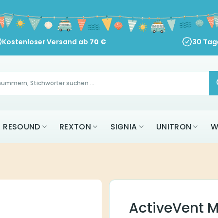
Kostenloser Versand ab
70
€
30 Tag
RESOUND
REXTON
SIGNIA
UNITRON
W
ActiveVent 