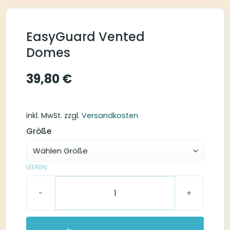
EasyGuard Vented
Domes
39,80
€
inkl. MwSt.
zzgl.
Versandkosten
Größe
LEEREN
EasyGuard Vented Domes Menge