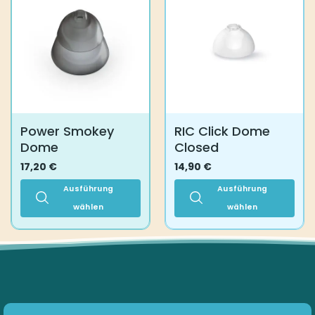
Power Smokey
RIC Click Dome
Dome
Closed
17,20
€
14,90
€
Ausführung
Ausführung
wählen
wählen
Dieses
Dieses
Produkt
Produkt
weist
weist
mehrere
mehrere
Varianten
Varianten
auf.
auf.
Die
Die