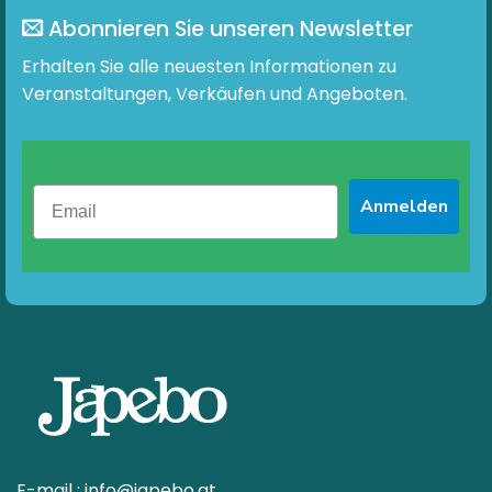
Optionen
Optionen
Abonnieren Sie unseren Newsletter
können
können
Erhalten Sie alle neuesten Informationen zu
auf
auf
der
der
Veranstaltungen, Verkäufen und Angeboten.
Produktseite
Produktseite
gewählt
gewählt
werden
werden
Anmelden
E-mail :
info@japebo.at