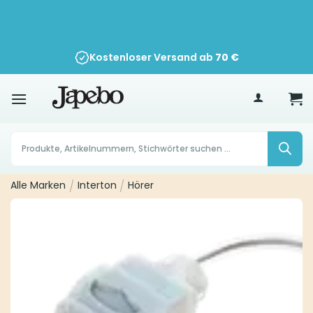
Zum
Inhalt
springen
Kostenloser Versand ab
70
€
Products
search
Alle Marken
/
Interton
/
Hörer