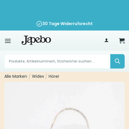
Zum
Inhalt
springen
30 Tage Widerrufsrecht
70
€
Products
search
Alle Marken
/
Widex
/
Hörer