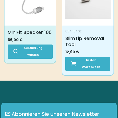
werden
werden
MiniFit Speaker 100
054-0402
SlimTip Removal
66,00
€
Tool
Ausführung
12,90
€
wählen
In den
Dieses
Produkt
Warenkorb
weist
mehrere
Varianten
auf.
Die
Optionen
können
auf
Abonnieren Sie unseren Newsletter
der