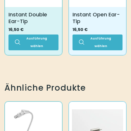
Instant Double
Instant Open Ear-
Ear-Tip
Tip
16,50
€
16,50
€
Ausführung
Ausführung
wählen
wählen
Dieses
Dieses
Produkt
Produkt
weist
weist
mehrere
mehrere
Varianten
Varianten
auf.
auf.
Ähnliche Produkte
Die
Die
Optionen
Optionen
können
können
auf
auf
der
der
Produktseite
Produktseite
gewählt
gewählt