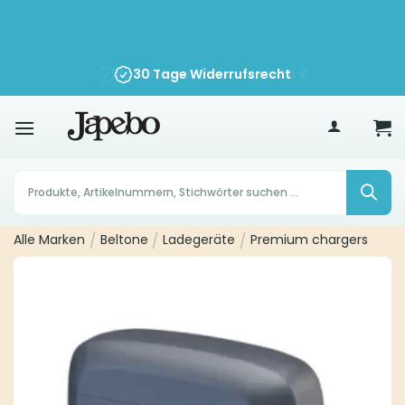
Zum
Inhalt
springen
30 Tage Widerrufsrecht
70
€
Products
search
Alle Marken
/
Beltone
/
Ladegeräte
/
Premium chargers