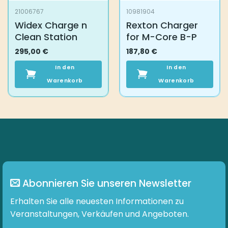
21006767
10981904
Widex Charge n
Rexton Charger
Clean Station
for M-Core B-P
295,00
€
187,80
€
In den
In den
Warenkorb
Warenkorb
Abonnieren Sie unseren Newsletter
Erhalten Sie alle neuesten Informationen zu
Veranstaltungen, Verkäufen und Angeboten.