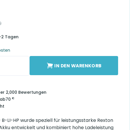
9
1-2 Tagen
osten
LI-HP Menge
IN DEN WARENKORB
über 2,000 Bewertungen
€
 ab
70
ht
 B-LI-HP wurde speziell für leistungsstarke Rexton
Akku entwickelt und kombiniert hohe Ladeleistung