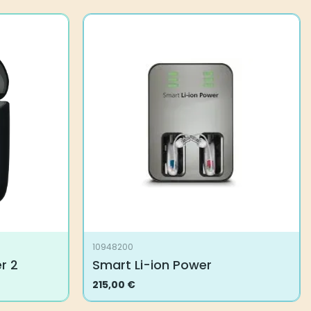
10948200
r 2
Smart Li-ion Power
215,00
€