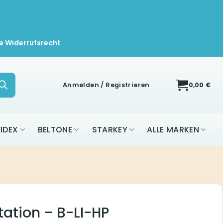
e Widerrufsrecht
Anmelden / Registrieren
0,00
€
IDEX
BELTONE
STARKEY
ALLE MARKEN
ation – B-LI-HP