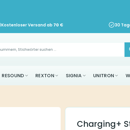
Kostenloser Versand ab
70
€
30 Tag
RESOUND
REXTON
SIGNIA
UNITRON
W
Charging+ St