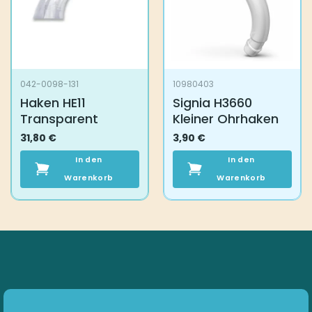
042-0098-131
10980403
Haken HE11
Signia H3660
Transparent
Kleiner Ohrhaken
31,80
€
3,90
€
In den
In den
Warenkorb
Warenkorb