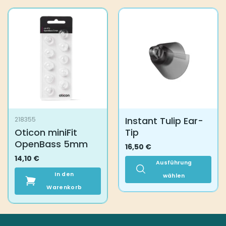
Instant Tulip Ear-
218355
Oticon miniFit
Tip
OpenBass 5mm
16,50
€
14,10
€
Ausführung
In den
wählen
Warenkorb
Dieses
Produkt
weist
mehrere