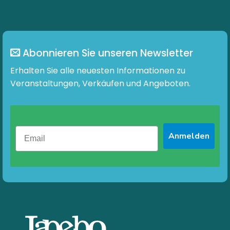
Varianten
auf.
Die
Optionen
können
Abonnieren Sie unseren Newsletter
auf
der
Erhalten Sie alle neuesten Informationen zu
Produktseite
Veranstaltungen, Verkäufen und Angeboten.
gewählt
werden
Anmelden