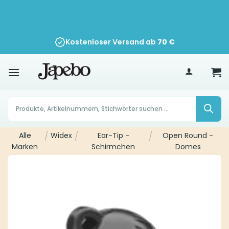
Zum
Inhalt
springen
Kostenloser Versand ab
70
€
Products
search
Alle
/
Widex
/
Ear-Tip -
/
Open Round -
Marken
Schirmchen
Domes