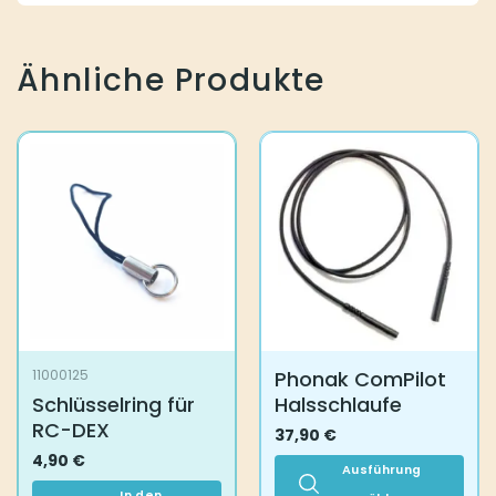
Ähnliche Produkte
Phonak ComPilot
11000125
Schlüsselring für
Halsschlaufe
RC-DEX
37,90
€
4,90
€
Ausführung
In den