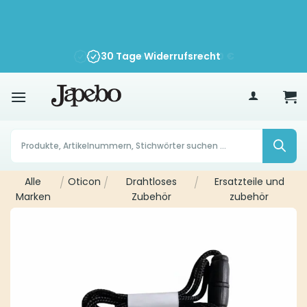
Zum
Inhalt
springen
Kostenloser Versand ab
30 Tage Widerrufsrecht
70
€
Products
search
Alle
/
Oticon
/
Drahtloses
/
Ersatzteile und
Marken
Zubehör
zubehör