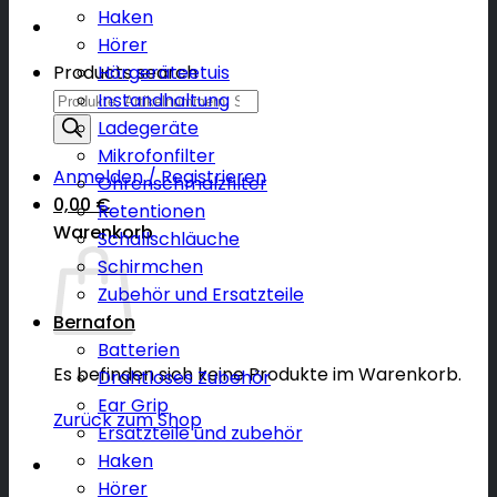
Haken
Hörer
Products search
Hörgeräteetuis
Instandhaltung
Ladegeräte
Mikrofonfilter
Anmelden / Registrieren
Ohrenschmalzfilter
0,00
€
Retentionen
Warenkorb
Schallschläuche
Schirmchen
Zubehör und Ersatzteile
Bernafon
Batterien
Es befinden sich keine Produkte im Warenkorb.
Drahtloses Zubehör
Ear Grip
Zurück zum Shop
Ersatzteile und zubehör
Haken
Hörer