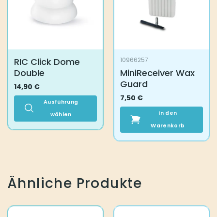
RIC Click Dome
10966257
Double
MiniReceiver Wax
Guard
14,90
€
7,50
€
Ausführung
In den
wählen
Dieses
Warenkorb
Produkt
weist
mehrere
Varianten
auf.
Ähnliche Produkte
Die
Optionen
können