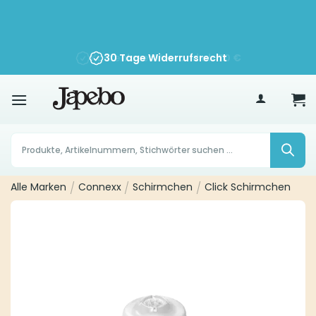
Zum
Inhalt
springen
Kostenloser Versand ab
30 Tage Widerrufsrecht
70
€
Products
search
Alle Marken
/
Connexx
/
Schirmchen
/
Click Schirmchen