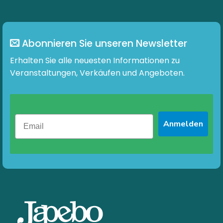
Die
Die
Optionen
Optionen
können
können
auf
auf
Abonnieren Sie unseren Newsletter
der
der
Produktseite
Produktseite
Erhalten Sie alle neuesten Informationen zu
gewählt
gewählt
Veranstaltungen, Verkäufen und Angeboten.
werden
werden
Anmelden