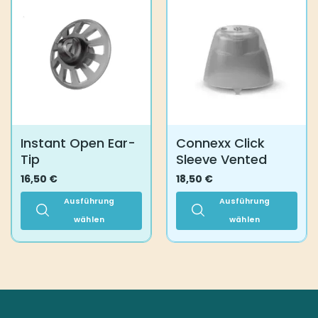
auf
der
Produktseite
gewählt
werden
Instant Open Ear-
Connexx Click
Tip
Sleeve Vented
16,50
€
18,50
€
Ausführung
Ausführung
wählen
wählen
Dieses
Dieses
Produkt
Produkt
weist
weist
mehrere
mehrere
Varianten
Varianten
auf.
auf.