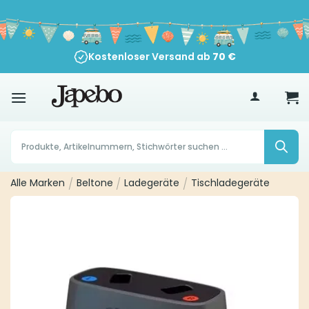
Zum
Inhalt
springen
Kostenloser Versand ab
70
€
Products
search
Alle Marken
/
Beltone
/
Ladegeräte
/
Tischladegeräte