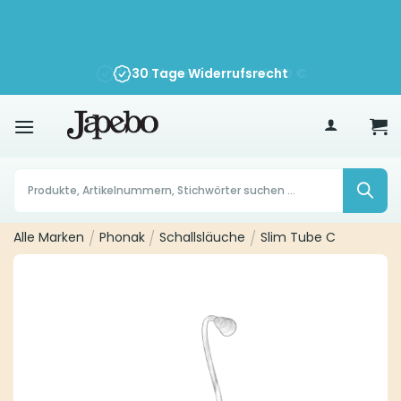
Zum
Inhalt
springen
30 Tage Widerrufsrecht
70
€
Products
search
Alle Marken
/
Phonak
/
Schallsläuche
/
Slim Tube C