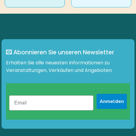
Produkt
Produkt
weist
weist
mehrere
mehrere
Varianten
Varianten
auf.
auf.
Die
Die
Optionen
Optionen
können
können
Abonnieren Sie unseren Newsletter
auf
auf
der
der
Erhalten Sie alle neuesten Informationen zu
Produktseite
Produktseite
Veranstaltungen, Verkäufen und Angeboten.
gewählt
gewählt
werden
werden
Anmelden