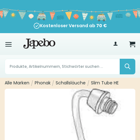
Zum
Inhalt
springen
Kostenloser Versand ab
70
€
Products
search
Alle Marken
/
Phonak
/
Schallsläuche
/
Slim Tube HE