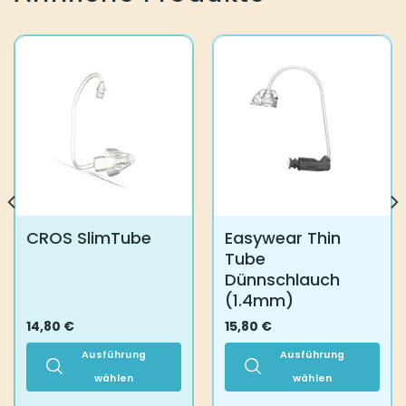
Die
Optionen
können
auf
der
Produktseite
gewählt
werden
CROS SlimTube
Easywear Thin
Tube
Dünnschlauch
(1.4mm)
14,80
€
15,80
€
Ausführung
Ausführung
wählen
wählen
Dieses
Dieses