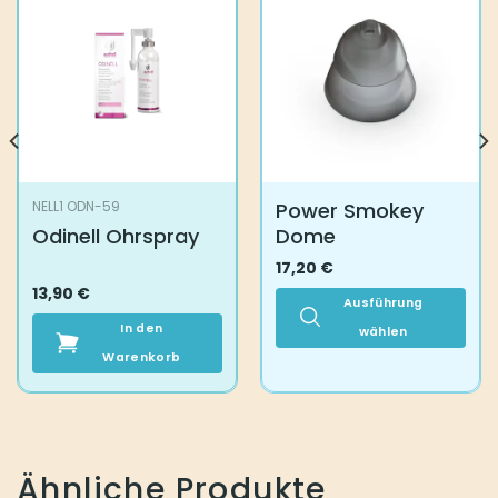
Power Smokey
NELL1 ODN-59
Odinell Ohrspray
Dome
17,20
€
13,90
€
Ausführung
In den
wählen
Warenkorb
Dieses
Produkt
weist
mehrere
Varianten
auf.
Ähnliche Produkte