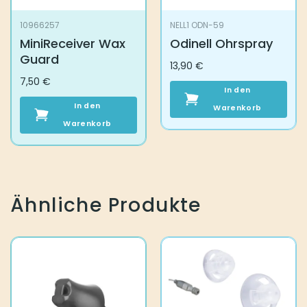
10966257
NELL1 ODN-59
MiniReceiver Wax
Odinell Ohrspray
Guard
13,90
€
7,50
€
In den
In den
Warenkorb
Warenkorb
Ähnliche Produkte