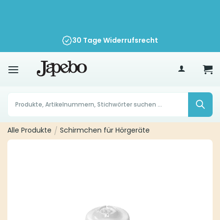
Zum
Inhalt
springen
30 Tage Widerrufsrecht
70
€
Products
search
Alle Produkte
/
Schirmchen für Hörgeräte