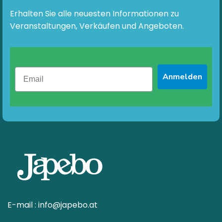
der
auf
Produktseite
der
Erhalten Sie alle neuesten Informationen zu
gewählt
Produktseite
Veranstaltungen, Verkäufen und Angeboten.
werden
gewählt
werden
Anmelden
E-mail :
info@japebo.at