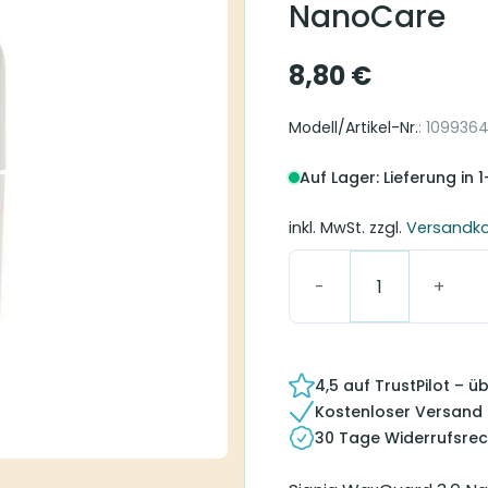
NanoCare
8,80
€
Modell/Artikel-Nr.
: 109936
Auf Lager: Lieferung in 
inkl. MwSt.
zzgl.
Versandk
Connexx WaxGuard 3.0
4,5 auf TrustPilot – 
Kostenloser Versand
30 Tage Widerrufsrec