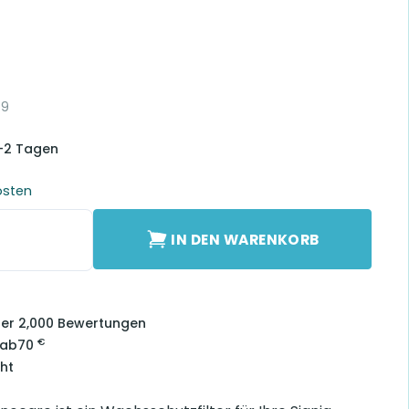
49
1-2 Tagen
osten
 NanoCare Menge
IN DEN WARENKORB
über 2,000 Bewertungen
€
 ab
70
ht