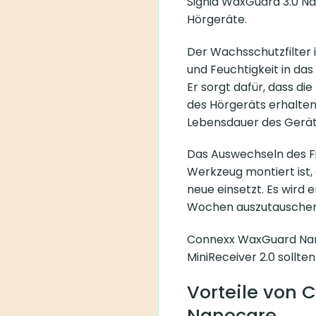
Signia WaxGuard 3.0 Nan
Hörgeräte.
Der Wachsschutzfilter i
und Feuchtigkeit in das
Er sorgt dafür, dass d
des Hörgeräts erhalten
Lebensdauer des Gerät
Das Auswechseln des Fil
Werkzeug montiert ist, 
neue einsetzt. Es wird
Wochen auszutauschen
Connexx WaxGuard NanoC
MiniReceiver 2.0 sollten
Vorteile von
Nanocare