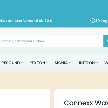
Kostenloser Versand ab
70
€
30 Tag
RESOUND
REXTON
SIGNIA
UNITRON
W
Connexx Wax