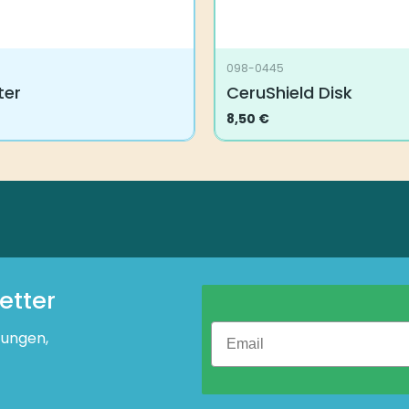
098-0445
ter
CeruShield Disk
8,50
€
etter
tungen,