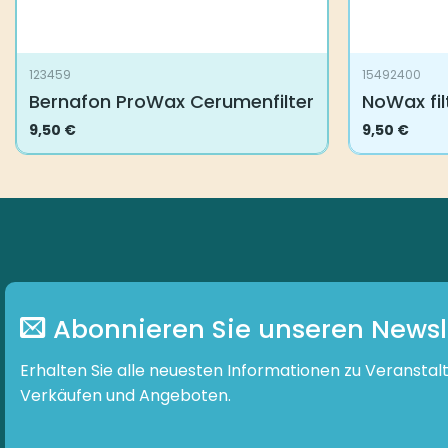
123459
15492400
Bernafon ProWax Cerumenfilter
NoWax fil
9,50
€
9,50
€
Abonnieren Sie unseren Newsl
Erhalten Sie alle neuesten Informationen zu Veranstal
Verkäufen und Angeboten.