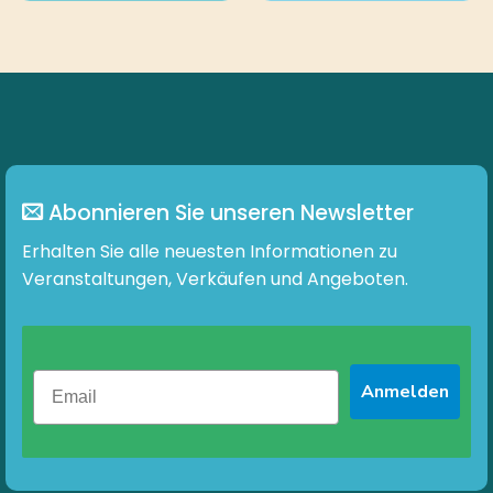
Produkt
Produkt
weist
weist
mehrere
mehrere
Varianten
Varianten
auf.
auf.
Die
Die
Optionen
Optionen
können
können
auf
auf
Abonnieren Sie unseren Newsletter
der
der
Produktseite
Produktseite
Erhalten Sie alle neuesten Informationen zu
gewählt
gewählt
Veranstaltungen, Verkäufen und Angeboten.
werden
werden
Anmelden