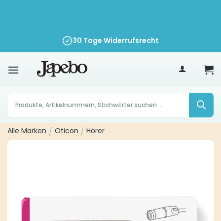
Zum
Inhalt
springen
30 Tage Widerrufsrecht
70
€
Products
search
Alle Marken
/
Oticon
/
Hörer