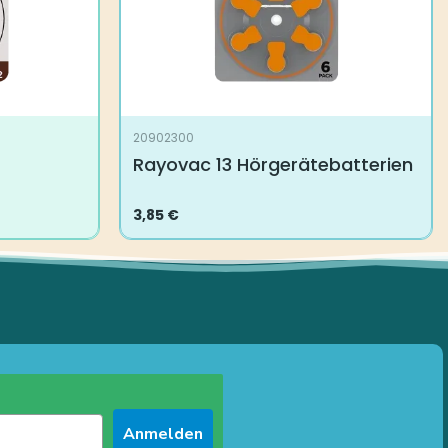
20902300
Rayovac 13 Hörgerätebatterien
3,85
€
Anmelden