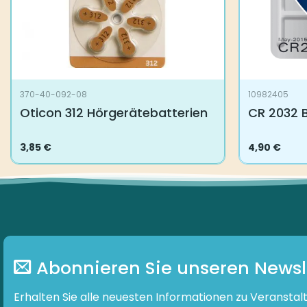
370-40-092-08
10982405
Oticon 312 Hörgerätebatterien
CR 2032 B
3,85
€
4,90
€
Abonnieren Sie unseren Newsl
Erhalten Sie alle neuesten Informationen zu Veranstal