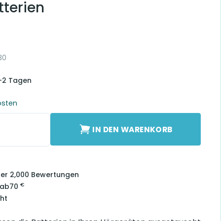
terien
30
1-2 Tagen
osten
atterien Menge
IN DEN WARENKORB
über 2,000 Bewertungen
€
 ab
70
ht