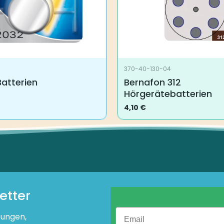
370-40-130-04
atterien
Bernafon 312
Hörgerätebatterien
4,10
€
etter
tungen,