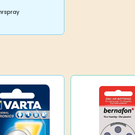
hrspray