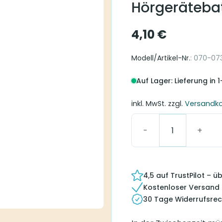
Hörgerätebat
4,10
€
Modell/Artikel-Nr.
: 070-07
Auf Lager: Lieferung in 
inkl. MwSt.
zzgl.
Versandk
Phonak 312 Hörgeräteb
4,5 auf TrustPilot – 
Kostenloser Versand
30 Tage Widerrufsrec