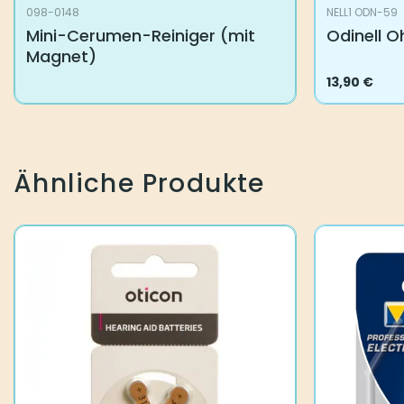
098-0148
NELL1 ODN-59
Mini-Cerumen-Reiniger (mit
Odinell O
Magnet)
13,90
€
Ähnliche Produkte