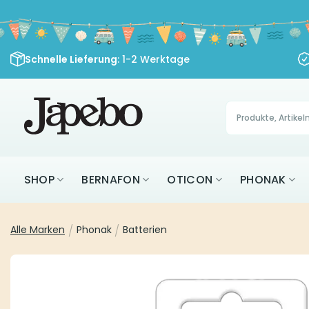
Zum
Inhalt
springen
Schnelle Lieferung
: 1-2 Werktage
Products
search
SHOP
BERNAFON
OTICON
PHONAK
Alle Marken
/
Phonak
/
Batterien