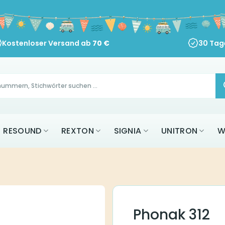
Kostenloser Versand ab
70
€
30 Tag
RESOUND
REXTON
SIGNIA
UNITRON
W
Phonak 312