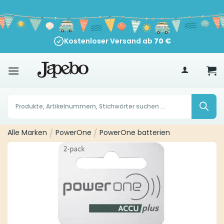
Zum
Inhalt
springen
Kostenloser Versand ab
70
€
Products
search
Alle Marken
/
PowerOne
/
PowerOne batterien