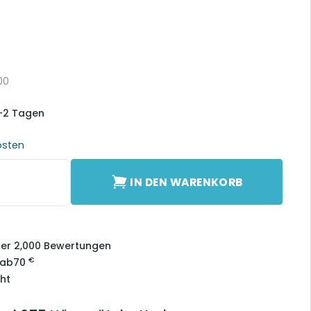
00
1-2 Tagen
osten
terien 675 Menge
IN DEN WARENKORB
über 2,000 Bewertungen
€
 ab
70
ht