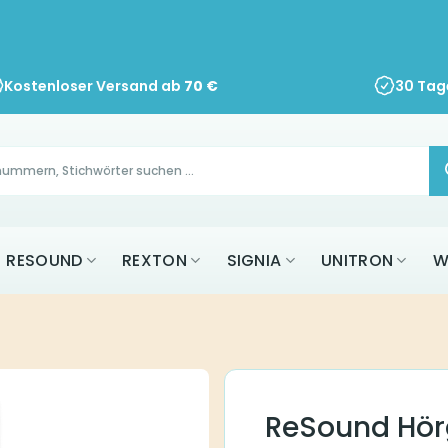
Kostenloser Versand ab
70
€
30 Tag
RESOUND
REXTON
SIGNIA
UNITRON
W
ReSound Hör