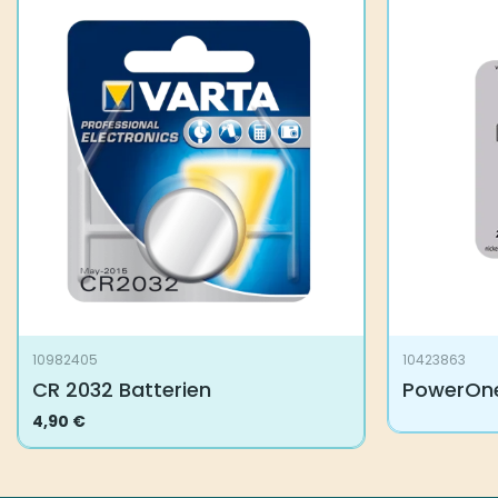
10982405
10423863
CR 2032 Batterien
PowerOne
4,90
€