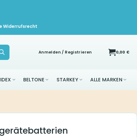
e Widerrufsrecht
Anmelden / Registrieren
0,00
€
IDEX
BELTONE
STARKEY
ALLE MARKEN
gerätebatterien