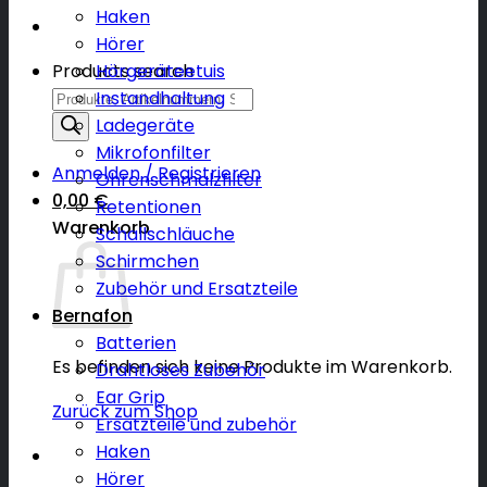
Haken
Hörer
Products search
Hörgeräteetuis
Instandhaltung
Ladegeräte
Mikrofonfilter
Anmelden / Registrieren
Ohrenschmalzfilter
0,00
€
Retentionen
Warenkorb
Schallschläuche
Schirmchen
Zubehör und Ersatzteile
Bernafon
Batterien
Es befinden sich keine Produkte im Warenkorb.
Drahtloses Zubehör
Ear Grip
Zurück zum Shop
Ersatzteile und zubehör
Haken
Hörer