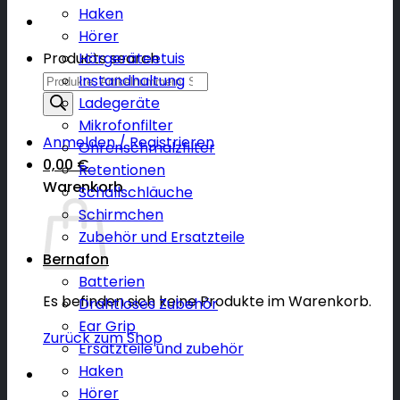
Haken
Hörer
Products search
Hörgeräteetuis
Instandhaltung
Ladegeräte
Mikrofonfilter
Anmelden / Registrieren
Ohrenschmalzfilter
0,00
€
Retentionen
Warenkorb
Schallschläuche
Schirmchen
Zubehör und Ersatzteile
Bernafon
Batterien
Es befinden sich keine Produkte im Warenkorb.
Drahtloses Zubehör
Ear Grip
Zurück zum Shop
Ersatzteile und zubehör
Haken
Hörer