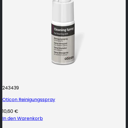
243439
Oticon Reinigungsspray
10,60
€
In den Warenkorb