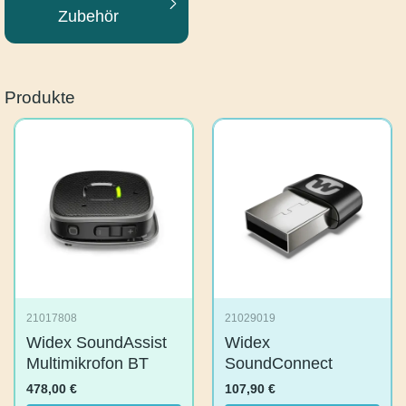
Zubehör
Produkte
21017808
21029019
Widex SoundAssist
Widex
Multimikrofon BT
SoundConnect
478,00
€
107,90
€