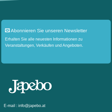
auf.
Die
Optionen
können
auf
Abonnieren Sie unseren Newsletter
der
Produktseite
Erhalten Sie alle neuesten Informationen zu
gewählt
Veranstaltungen, Verkäufen und Angeboten.
werden
E-mail :
info@japebo.at