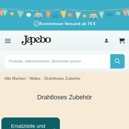
Zum
Inhalt
springen
Kostenloser Versand ab
70
€
Products
search
Alle Marken
/
Widex
/
Drahtloses Zubehör
Drahtloses Zubehör
Ersatzteile und