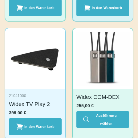
In den
In den
Warenkorb
Warenkorb
Widex COM-DEX
21041000
Widex TV Play 2
255,00
€
399,00
€
Ausführung
In den
wählen
Warenkorb
Dieses
Produkt